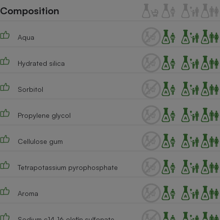
Téléphone mobile -
Composition
Smartphone
Plaque de cuisson à
induction
Aqua
Hydrated silica
Climatiseur -
Ventilateur
Sorbitol
Antivirus
Propylene glycol
Climatiseur -
Ventilateur
Cellulose gum
Tetrapotassium pyrophosphate
Aroma
Sodium c14-16 olefin sulfonate