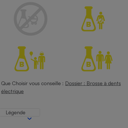
Petit électroménager - U
Complément
alimentaire
Mutuelle
Assurance emprunteur
Matelas
Champagne
bouteille
Banque en 
Téléviseur
Antimoustique
Que Choisir vous conseille :
Dossier : Brosse à dents
Lave-linge
électrique
Légende
Radiateur électrique