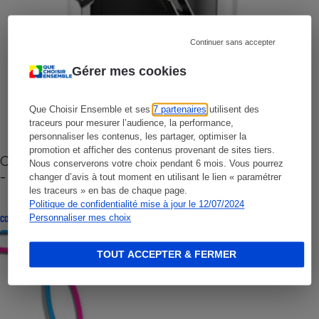
Continuer sans accepter
Gérer mes cookies
Que Choisir Ensemble et ses
7 partenaires
utilisent des
traceurs pour mesurer l’audience, la performance,
personnaliser les contenus, les partager, optimiser la
promotion et afficher des contenus provenant de sites tiers.
Cafetière à capsules zéro déchet CoffeeB (vidéo)
Nous conserverons votre choix pendant 6 mois. Vous pourrez
- Premières impressions
changer d’avis à tout moment en utilisant le lien « paramétrer
les traceurs » en bas de chaque page.
Politique de confidentialité mise à jour le 12/07/2024
Personnaliser mes choix
CONSEILS
TOUT ACCEPTER & FERMER