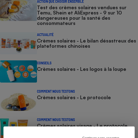
ACTION QUE CHOISIR ENSEMBLE
Test des crèmes solaires vendues sur
Temu, Shein et AliExpress - 9 sur 10
dangereuses pour la santé des
consommateurs
ACTUALITÉ
Crèmes solaires - Le bilan désastreux des
plateformes chinoises
CONSEILS
Crèmes solaires - Les logos à la loupe
COMMENT NOUS TESTONS
Crèmes solaires - Le protocole
COMMENT NOUS TESTONS
Crèmes solaires visage - Le protocole