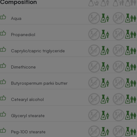
Composition
Téléphone mobile -
Smartphone
Plaque de cuisson à
Aqua
induction
Propanediol
Climatiseur -
Ventilateur
Caprylic/capric triglyceride
Dimethicone
Antivirus
Climatiseur -
Butyrospermum parkii butter
Ventilateur
Cetearyl alcohol
Glyceryl stearate
Peg-100 stearate