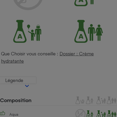
Petit électroménager - U
Complément
alimentaire
Mutuelle
Assurance emprunteur
Matelas
Champagne
Que Choisir vous conseille :
Dossier : Crème
bouteille
Banque en 
hydratante
Téléviseur
Antimoustique
Lave-linge
Légende
Composition
Radiateur électrique
Aqua