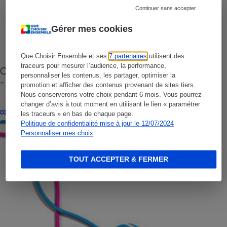
Continuer sans accepter
Gérer mes cookies
Que Choisir Ensemble et ses
7 partenaires
utilisent des
traceurs pour mesurer l’audience, la performance,
Cafetière à capsules zéro déchet CoffeeB (vidéo)
personnaliser les contenus, les partager, optimiser la
- Premières impressions
promotion et afficher des contenus provenant de sites tiers.
Nous conserverons votre choix pendant 6 mois. Vous pourrez
changer d’avis à tout moment en utilisant le lien « paramétrer
CONSEILS
les traceurs » en bas de chaque page.
Politique de confidentialité mise à jour le 12/07/2024
Personnaliser mes choix
TOUT ACCEPTER & FERMER