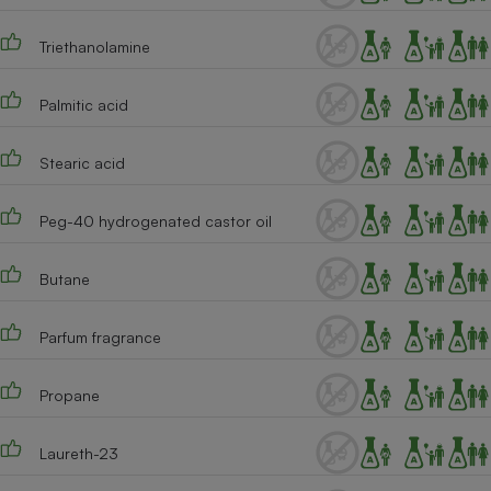
Téléphone mobile -
Smartphone
Triethanolamine
Plaque de cuisson à
induction
Palmitic acid
Climatiseur -
Stearic acid
Ventilateur
Peg-40 hydrogenated castor oil
Antivirus
Butane
Climatiseur -
Ventilateur
Parfum fragrance
Propane
Laureth-23