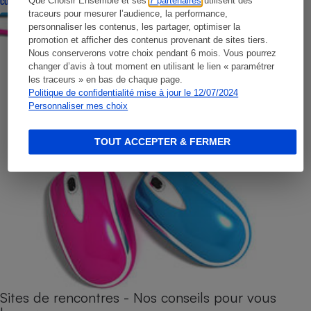
Que Choisir Ensemble et ses
7 partenaires
utilisent des
CONSEILS
traceurs pour mesurer l’audience, la performance,
personnaliser les contenus, les partager, optimiser la
promotion et afficher des contenus provenant de sites tiers.
Nous conserverons votre choix pendant 6 mois. Vous pourrez
changer d’avis à tout moment en utilisant le lien « paramétrer
les traceurs » en bas de chaque page.
Politique de confidentialité mise à jour le 12/07/2024
Personnaliser mes choix
TOUT ACCEPTER & FERMER
Sites de rencontres - Nos conseils pour vous