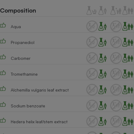
Téléphone mobile -
Smartphone
Composition
Plaque de cuisson à
induction
Aqua
Propanediol
Climatiseur -
Ventilateur
Carbomer
Antivirus
Tromethamine
Climatiseur -
Ventilateur
Alchemilla vulgaris leaf extract
Sodium benzoate
Hedera helix leaf/stem extract