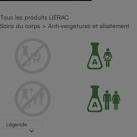
Petit électroménager - U
Complément
Tous les produits LIÉRAC
alimentaire
Mutuelle
Soins du corps
>
Anti-vergetures et allaitement
Assurance emprunteur
Matelas
Champagne
bouteille
Banque en 
Téléviseur
Antimoustique
Lave-linge
Radiateur électrique
Légende