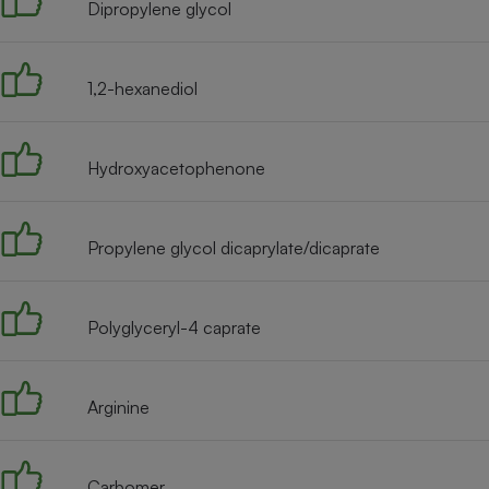
Radiateur électrique
Dipropylene glycol
Téléphone mobile -
1,2-hexanediol
Smartphone
Plaque de cuisson à
induction
Hydroxyacetophenone
Climatiseur -
Ventilateur
Propylene glycol dicaprylate/dicaprate
Antivirus
Polyglyceryl-4 caprate
Climatiseur -
Ventilateur
Arginine
Carbomer