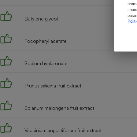
promo
choix
param
Butylene glycol
Polit
Tocopheryl acetate
Sodium hyaluronate
Prunus salicina fruit extract
Solanum melongena fruit extract
Vaccinium angustifolium fruit extract