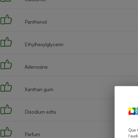
Panthenol
Cafetière à expresso
Ethylhexylglycerin
Adenosine
Xanthan gum
Robot ménager
Disodium edta
Que 
Parfum
l’aud