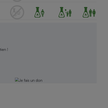
ien !