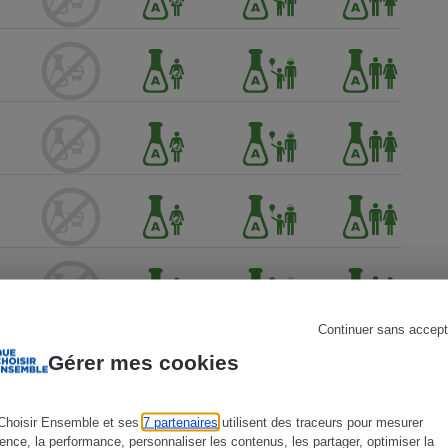
s
Réfrigérateur
Continuer sans accept
Gérer mes cookies
Choisir Ensemble et ses
7 partenaires
utilisent des traceurs pour mesurer
ience, la performance, personnaliser les contenus, les partager, optimiser la