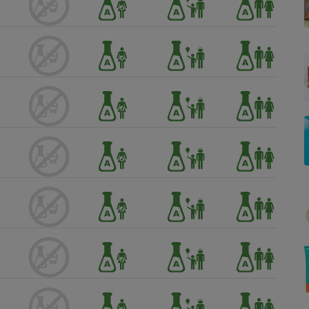
Électricité - Gaz
Appareil photo
numérique
Four encastrable
Lessive
Aspirateur