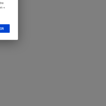
tre
en «
ER