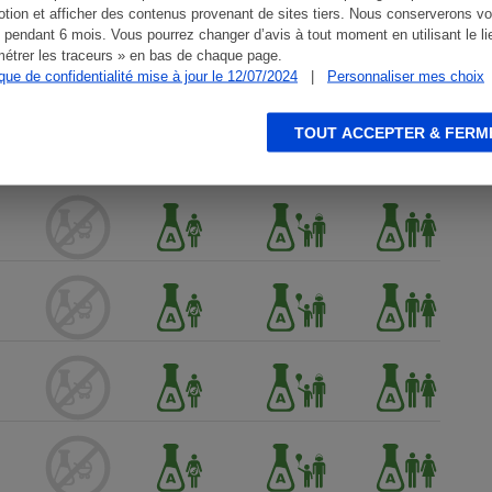
tion et afficher des contenus provenant de sites tiers. Nous conserverons vo
 pendant 6 mois. Vous pourrez changer d’avis à tout moment en utilisant le li
étrer les traceurs » en bas de chaque page.
ique de confidentialité mise à jour le 12/07/2024
|
Personnaliser mes choix
TOUT ACCEPTER & FERM