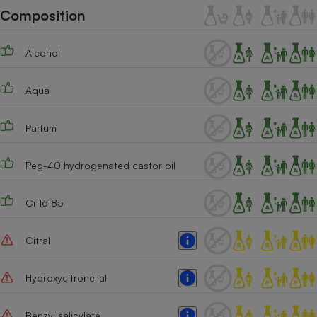
Téléphone mobile -
Composition
Smartphone
Plaque de cuisson à
induction
Alcohol
Aqua
Climatiseur -
Ventilateur
Parfum
Antivirus
Peg-40 hydrogenated castor oil
Climatiseur -
Ventilateur
Ci 16185
Citral
Hydroxycitronellal
Benzyl salicylate