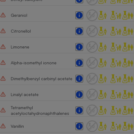
Cafetière à expressos
Geraniol
Citronellol
Limonene
Alpha-isomethyl ionone
Robot ménager
Dimethylbenzyl carbinyl acetate
Linalyl acetate
Tetramethyl
acetyloctahydronaphthalenes
Vanillin