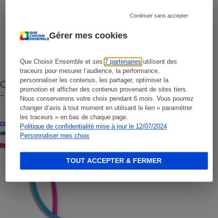
Continuer sans accepter
Gérer mes cookies
Que Choisir Ensemble et ses
7 partenaires
utilisent des
traceurs pour mesurer l’audience, la performance,
personnaliser les contenus, les partager, optimiser la
Cafetière à capsules zéro déchet CoffeeB (vidéo)
promotion et afficher des contenus provenant de sites tiers.
- Premières impressions
Nous conserverons votre choix pendant 6 mois. Vous pourrez
changer d’avis à tout moment en utilisant le lien « paramétrer
les traceurs » en bas de chaque page.
CONSEILS
Politique de confidentialité mise à jour le 12/07/2024
Personnaliser mes choix
TOUT ACCEPTER & FERMER