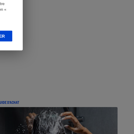
tre
en «
ER
UIDE D'ACHAT