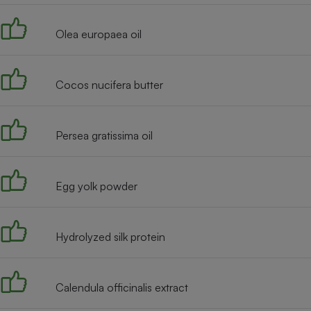
Radiateur électrique
Olea europaea oil
Téléphone mobile -
Smartphone
Plaque de cuisson à
Cocos nucifera butter
induction
Persea gratissima oil
Climatiseur -
Ventilateur
Egg yolk powder
Antivirus
Climatiseur -
Hydrolyzed silk protein
Ventilateur
Calendula officinalis extract