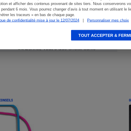
tion et afficher des contenus provenant de sites tiers. Nous conserverons vo
 pendant 6 mois. Vous pourrez changer d’avis à tout moment en utilisant le li
 Que
étrer les traceurs » en bas de chaque page.
ique de confidentialité mise à jour le 12/07/2024
|
Personnaliser mes choix
TOUT ACCEPTER & FERM
CONSEILS
G