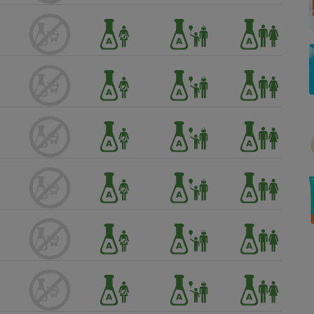
Électricité - Gaz
Appareil photo
numérique
Four encastrable
Lessive
Aspirateur