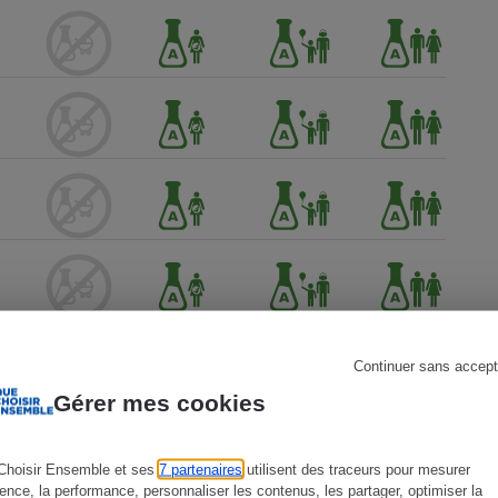
s
Réfrigérateur
Continuer sans accept
Gérer mes cookies
Choisir Ensemble et ses
7 partenaires
utilisent des traceurs pour mesurer
ience, la performance, personnaliser les contenus, les partager, optimiser la