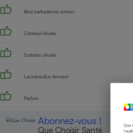
Aloe barbadensis extract
Cafetière à expresso
Cetearyl olivate
Sorbitan olivate
Lactobacillus ferment
Robot ménager
Parfum
Abonnez-vous !
Que 
Que Choisir Santé
l’aud