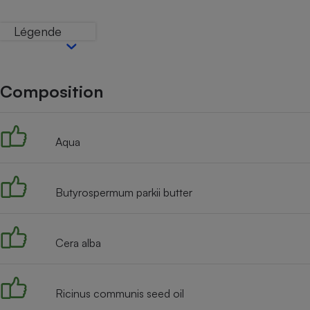
Internet
Légende
Gros électroménager
Téléphonie
Petit électroménager 
Complément
alimentaire
Composition
Mutuelle
Assurance emprunteu
Aqua
Matelas
Champa
Butyrospermum parkii butter
boutei
Banque 
Téléviseur
Antimoustique
Cera alba
Lave-linge
Ricinus communis seed oil