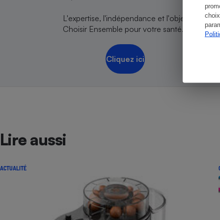
promo
choix
L'expertise, l'indépendance et l'objectivité de
param
Choisir Ensemble pour votre santé.
Polit
Cliquez ici
Lire aussi
ACTUALITÉ