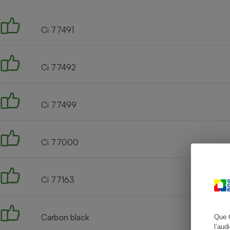
Ci 77491
Cafetière à expresso
Ci 77492
Ci 77499
Ci 77000
Robot ménager
Ci 77163
Carbon black
Que 
l’aud