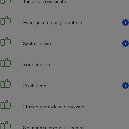
Trimethylsiloxysilicate
Internet
Gros électroménager
Téléphonie
Hydrogenated polyisobutene
Petit électroménager 
Complément
alimentaire
Mutuelle
Synthetic wax
Assurance emprunteu
Isododecane
Matelas
Champa
boutei
Banque 
Polybutene
Téléviseur
Antimoustique
Lave-linge
Ethylene/propylene copolymer
Simmondsia chinensis seed oil