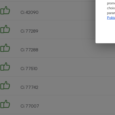
promo
choix
Ci 42090
param
Polit
Ci 77289
Ci 77288
Ci 77510
Ci 77742
Ci 77007