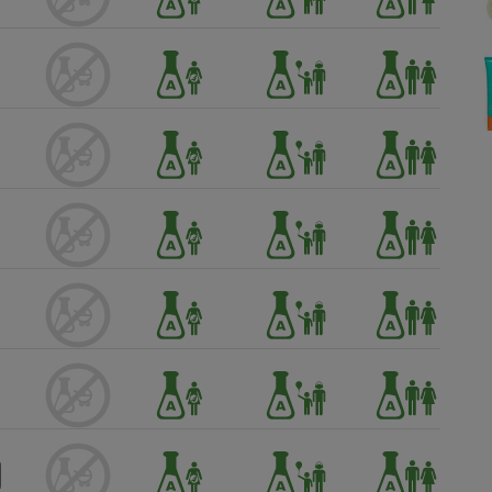
Électricité - Gaz
Appareil photo
numérique
Four encastrable
Lessive
Aspirateur