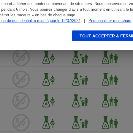
tion et afficher des contenus provenant de sites tiers. Nous conserverons vo
 pendant 6 mois. Vous pourrez changer d’avis à tout moment en utilisant le li
étrer les traceurs » en bas de chaque page.
ique de confidentialité mise à jour le 12/07/2024
|
Personnaliser mes choix
TOUT ACCEPTER & FERM