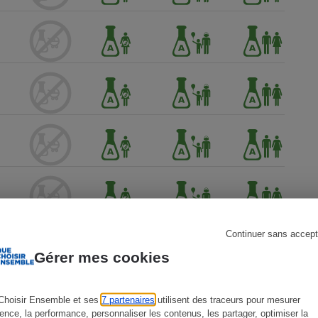
s
Réfrigérateur
Continuer sans accept
Gérer mes cookies
Choisir Ensemble et ses
7 partenaires
utilisent des traceurs pour mesurer
ience, la performance, personnaliser les contenus, les partager, optimiser la