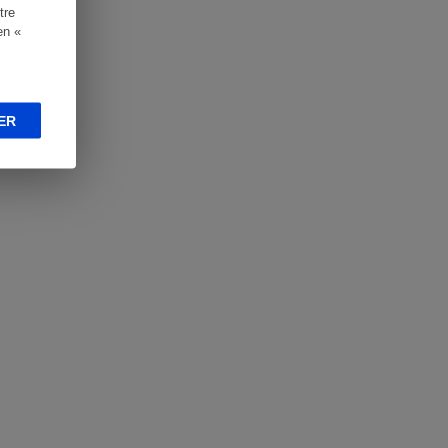
tre
en «
ER