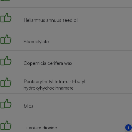
Radiateur électrique
Helianthus annuus seed oil
Téléphone mobile -
Smartphone
Plaque de cuisson à
induction
Silica silylate
Climatiseur -
Copernicia cerifera wax
Ventilateur
Pentaerythrityl tetra-di-t-butyl
Antivirus
hydroxyhydrocinnamate
Climatiseur -
Ventilateur
Mica
Titanium dioxide