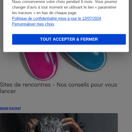
Nous conserverons votre choix pendant 6 mois. Vous pourrez
changer d’avis à tout moment en utilisant le lien « paramétrer
les traceurs » en bas de chaque page.
Politique de confidentialité mise à jour le 12/07/2024
Personnaliser mes choix
TOUT ACCEPTER & FERMER
Sites de rencontres - Nos conseils pour vous
lancer
GUIDE D'ACHAT