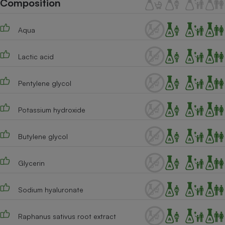
Composition
Téléphone mobile -
Smartphone
Plaque de cuisson à
Aqua
induction
Lactic acid
Climatiseur -
Ventilateur
Pentylene glycol
Potassium hydroxide
Antivirus
Climatiseur -
Butylene glycol
Ventilateur
Glycerin
Sodium hyaluronate
Raphanus sativus root extract