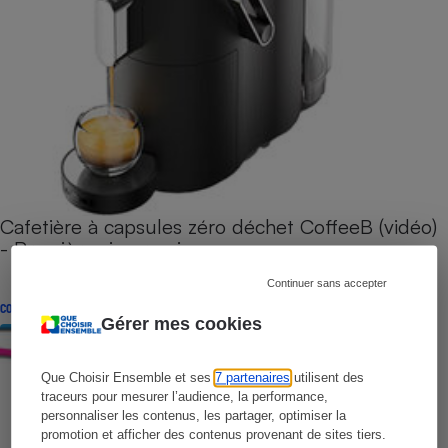
Cafetière à capsules zéro déchet CoffeeB (vidéo)
- Premières impressions
Continuer sans accepter
CONSEILS
Gérer mes cookies
Que Choisir Ensemble et ses
7 partenaires
utilisent des
traceurs pour mesurer l’audience, la performance,
personnaliser les contenus, les partager, optimiser la
promotion et afficher des contenus provenant de sites tiers.