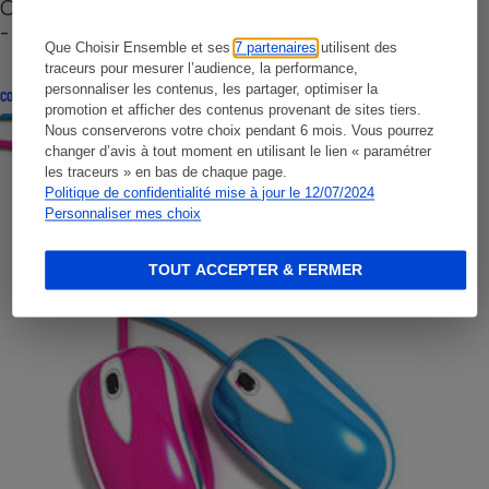
Cafetière à capsules zéro déchet CoffeeB (vidéo)
- Premières impressions
Que Choisir Ensemble et ses
7 partenaires
utilisent des
traceurs pour mesurer l’audience, la performance,
personnaliser les contenus, les partager, optimiser la
CONSEILS
promotion et afficher des contenus provenant de sites tiers.
Nous conserverons votre choix pendant 6 mois. Vous pourrez
changer d’avis à tout moment en utilisant le lien « paramétrer
les traceurs » en bas de chaque page.
Politique de confidentialité mise à jour le 12/07/2024
Personnaliser mes choix
TOUT ACCEPTER & FERMER