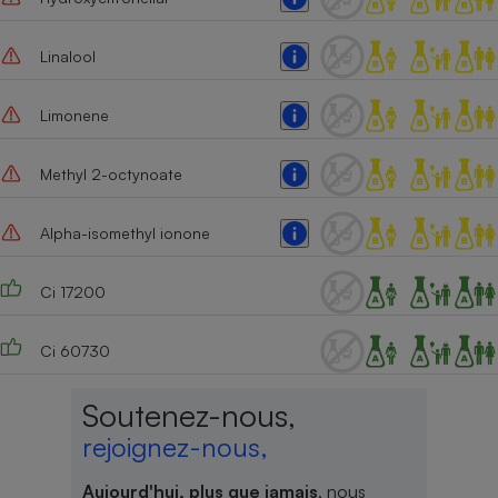
Cafetière à expressos
Linalool
Limonene
Methyl 2-octynoate
Alpha-isomethyl ionone
Robot ménager
Ci 17200
Ci 60730
Soutenez-nous,
rejoignez-nous,
Aujourd'hui, plus que jamais
, nous