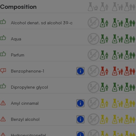
Téléphone mobile -
Composition
Smartphone
Plaque de cuisson à
induction
Alcohol denat. sd alcohol 39-c
Aqua
Climatiseur -
Ventilateur
Parfum
Antivirus
Benzophenone-1
Climatiseur -
Ventilateur
Dipropylene glycol
Amyl cinnamal
Benzyl alcohol
Hydroxycitronellal