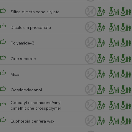
Téléphone mobile -
Smartphone
Silica dimethicone silylate
Plaque de cuisson à
induction
Dicalcium phosphate
Polyamide-3
Climatiseur -
Ventilateur
Zinc stearate
Antivirus
Mica
Climatiseur -
Ventilateur
Octyldodecanol
Cetearyl dimethicone/vinyl
dimethicone crosspolymer
Euphorbia cerifera wax