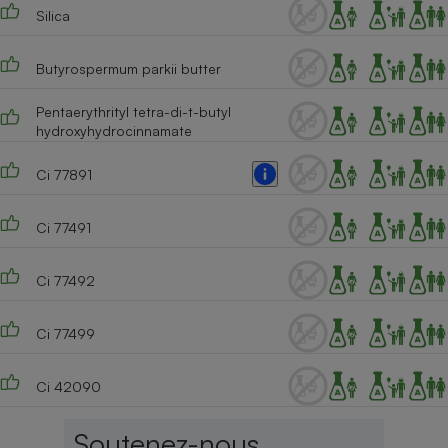
Silica
Cafetière à expressos
Butyrospermum parkii butter
Pentaerythrityl tetra-di-t-butyl
hydroxyhydrocinnamate
Ci 77891
Ci 77491
Robot ménager
Ci 77492
Ci 77499
Ci 42090
Soutenez-nous,