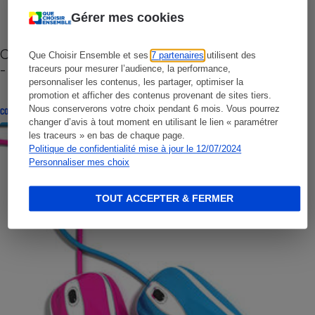
Gérer mes cookies
Cafetière à capsules zéro déchet CoffeeB (vidéo)
Que Choisir Ensemble et ses
7 partenaires
utilisent des
- Premières impressions
traceurs pour mesurer l’audience, la performance,
personnaliser les contenus, les partager, optimiser la
promotion et afficher des contenus provenant de sites tiers.
Nous conserverons votre choix pendant 6 mois. Vous pourrez
CONSEILS
changer d’avis à tout moment en utilisant le lien « paramétrer
les traceurs » en bas de chaque page.
Politique de confidentialité mise à jour le 12/07/2024
Personnaliser mes choix
TOUT ACCEPTER & FERMER