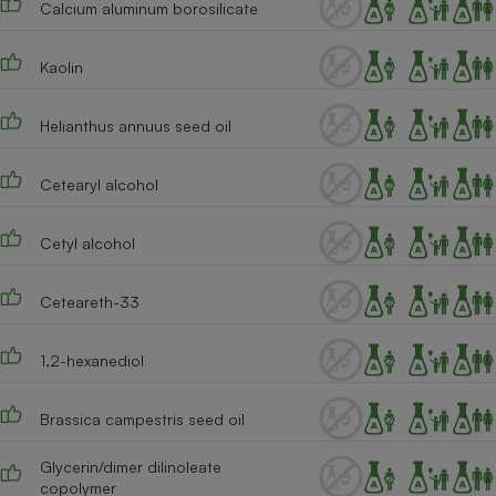
Calcium aluminum borosilicate
Téléphone mobile -
Smartphone
Plaque de cuisson à
induction
Kaolin
Helianthus annuus seed oil
Climatiseur -
Ventilateur
Cetearyl alcohol
Cetyl alcohol
Antivirus
Climatiseur -
Ceteareth-33
Ventilateur
1,2-hexanediol
Brassica campestris seed oil
Glycerin/dimer dilinoleate
copolymer