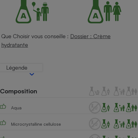
Petit électroménager - U
Complément
alimentaire
Mutuelle
Assurance emprunteur
Que Choisir vous conseille :
Dossier : Crème
hydratante
Matelas
Champagne
bouteille
Légende
Banque en 
Téléviseur
Antimoustique
Lave-linge
Composition
Aqua
Radiateur électrique
Microcrystalline cellulose