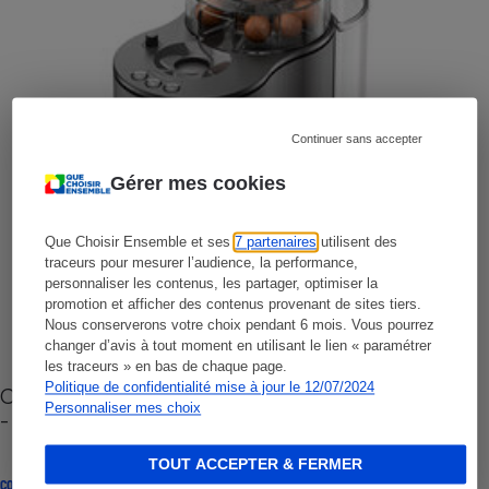
Continuer sans accepter
Gérer mes cookies
Que Choisir Ensemble et ses
7 partenaires
utilisent des
traceurs pour mesurer l’audience, la performance,
personnaliser les contenus, les partager, optimiser la
promotion et afficher des contenus provenant de sites tiers.
Nous conserverons votre choix pendant 6 mois. Vous pourrez
changer d’avis à tout moment en utilisant le lien « paramétrer
les traceurs » en bas de chaque page.
Politique de confidentialité mise à jour le 12/07/2024
Cafetière à capsules zéro déchet CoffeeB (vidéo)
Personnaliser mes choix
- Premières impressions
TOUT ACCEPTER & FERMER
CONSEILS