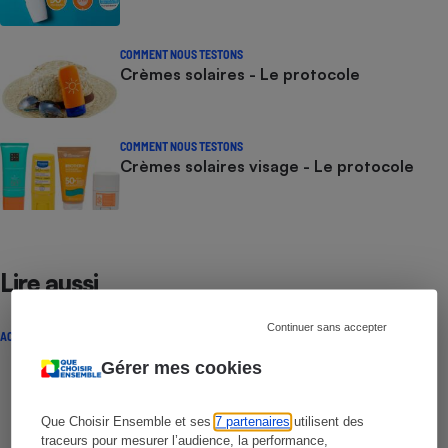
COMMENT NOUS TESTONS
Crèmes solaires - Le protocole
COMMENT NOUS TESTONS
Crèmes solaires visage - Le protocole
Lire aussi
Continuer sans accepter
ACTUALITÉ
Gérer mes cookies
Que Choisir Ensemble et ses
7 partenaires
utilisent des
traceurs pour mesurer l’audience, la performance,