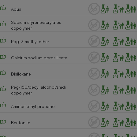
Téléphone mobile -
Smartphone
Aqua
Plaque de cuisson à
induction
Sodium styrene/acrylates
copolymer
Ppg-3 methyl ether
Climatiseur -
Ventilateur
Calcium sodium borosilicate
Antivirus
Disiloxane
Climatiseur -
Ventilateur
Peg-150/decyl alcohol/smdi
copolymer
Aminomethyl propanol
Bentonite