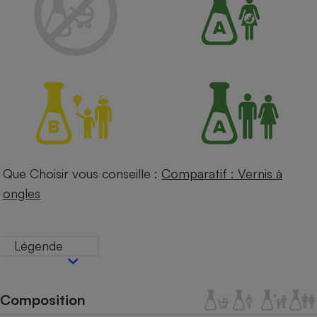
Petit électroménager - U
Complément
alimentaire
Mutuelle
Assurance emprunteur
Matelas
Champagne
bouteille
Banque en 
Que Choisir vous conseille :
Comparatif : Vernis à
Téléviseur
ongles
Antimoustique
Lave-linge
Légende
Radiateur électrique
Composition