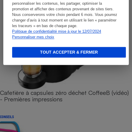
personnaliser les contenus, les partager, optimiser la
promotion et afficher des contenus provenant de sites tiers.
Nous conserverons votre choix pendant 6 mois. Vous pourrez
changer d’avis à tout moment en utilisant le lien « paramétrer
les traceurs » en bas de chaque page.
Politique de confidentialité mise à jour le 12/07/2024
Personnaliser mes choix
TOUT ACCEPTER & FERMER
Cafetière à capsules zéro déchet CoffeeB (vidéo)
- Premières impressions
CONSEILS