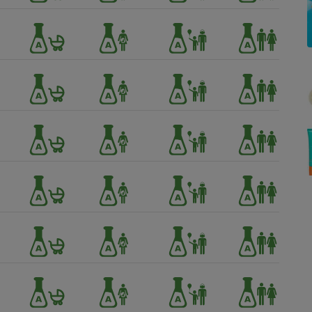
Électricité - Gaz
Appareil photo
numérique
Four encastrable
Lessive
Aspirateur