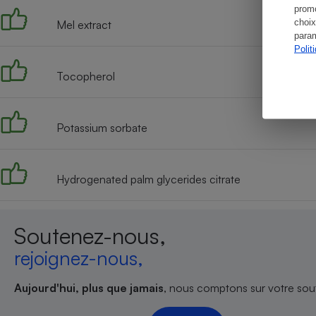
promo
choix
Mel extract
param
Polit
Tocopherol
Potassium sorbate
Hydrogenated palm glycerides citrate
Soutenez-nous,
rejoignez-nous,
Aujourd'hui, plus que jamais
, nous comptons sur votre sout