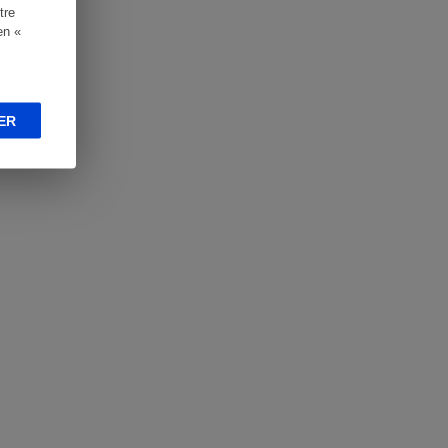
tre
en «
ER