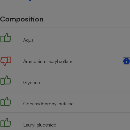
Internet
Gros électroménager
Téléphonie
Composition
Petit électroménager 
Complément
alimentaire
Aqua
Mutuelle
Assurance emprunteu
Ammonium lauryl sulfate
Matelas
Champa
boutei
Glycerin
Banque 
Téléviseur
Antimoustique
Lave-linge
Cocamidopropyl betaine
Lauryl glucoside