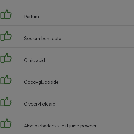
Radiateur électrique
Parfum
Téléphone mobile -
Smartphone
Plaque de cuisson à
induction
Sodium benzoate
Citric acid
Climatiseur -
Ventilateur
Coco-glucoside
Antivirus
Climatiseur -
Ventilateur
Glyceryl oleate
Aloe barbadensis leaf juice powder