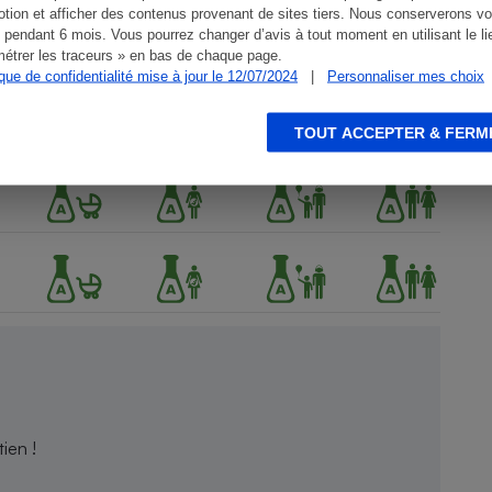
tion et afficher des contenus provenant de sites tiers. Nous conserverons vo
 pendant 6 mois. Vous pourrez changer d’avis à tout moment en utilisant le li
étrer les traceurs » en bas de chaque page.
ique de confidentialité mise à jour le 12/07/2024
|
Personnaliser mes choix
TOUT ACCEPTER & FERM
ien !