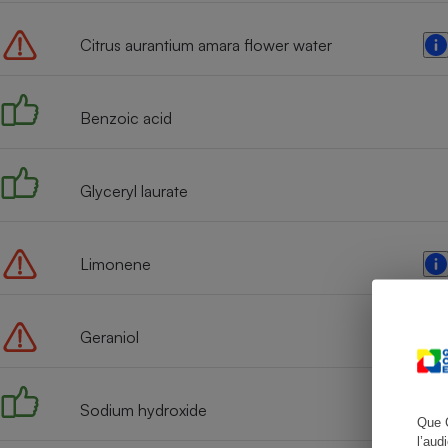
Citrus aurantium amara flower water
Cafetière à expresso
Benzoic acid
Glyceryl laurate
Limonene
Robot ménager
Geraniol
Sodium hydroxide
Que 
l’aud