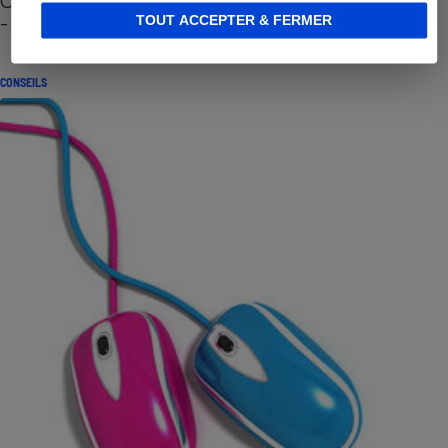
Cafetière à capsules zéro déchet CoffeeB (vidéo)
- Premières impressions
TOUT ACCEPTER & FERMER
CONSEILS