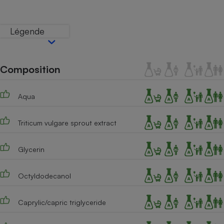
Téléphone mobile -
Smartphone
Plaque de cuisson à
Légende
induction
Composition
Climatiseur -
Ventilateur
Aqua
Antivirus
Triticum vulgare sprout extract
Climatiseur -
Ventilateur
Glycerin
Octyldodecanol
Caprylic/capric triglyceride