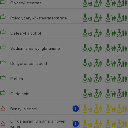
Glyceryl stearate
Cafetière à expressos
Polyglyceryl-3-stearate/citrate
Cetearyl alcohol
Sodium stearoyl glutamate
Dehydroacetic acid
Robot ménager
Parfum
Citric acid
Benzyl alcohol
Citrus aurantium amara flower
water