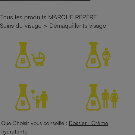
Petit électroménager - U
Complément
Tous les produits MARQUE REPÈRE
alimentaire
Mutuelle
Soins du visage
>
Démaquillants visage
Assurance emprunteur
Matelas
Champagne
bouteille
Banque en 
Téléviseur
Antimoustique
Lave-linge
Radiateur électrique
Que Choisir vous conseille :
Dossier : Crème
hydratante