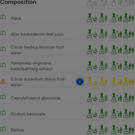
Composition
Téléphone mobile -
Smartphone
Plaque de cuisson à
Aqua
induction
Aloe barbadensis leaf juice
Climatiseur -
Citrus medica limonum fruit
Ventilateur
water
Hamamelis virginiana
bark/leaf/twig extract
Antivirus
Climatiseur -
Citrus aurantium dulcis fruit
Ventilateur
water
Caprylyl/capryl glucoside
Sodium benzoate
Parfum