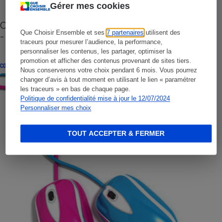
Gérer mes cookies
Cafetière à capsules zéro déchet CoffeeB (vidéo)
Que Choisir Ensemble et ses
7 partenaires
utilisent des
- Premières impressions
traceurs pour mesurer l’audience, la performance,
personnaliser les contenus, les partager, optimiser la
promotion et afficher des contenus provenant de sites tiers.
CONSEILS
Nous conserverons votre choix pendant 6 mois. Vous pourrez
changer d’avis à tout moment en utilisant le lien « paramétrer
les traceurs » en bas de chaque page.
Politique de confidentialité mise à jour le 12/07/2024
Personnaliser mes choix
TOUT ACCEPTER & FERMER