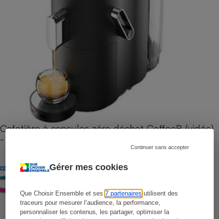
Cafetière à capsules zéro déchet CoffeeB (vidéo)
- Premières impressions
Continuer sans accepter
Gérer mes cookies
CONSEILS
Que Choisir Ensemble et ses
7 partenaires
utilisent des
traceurs pour mesurer l’audience, la performance,
personnaliser les contenus, les partager, optimiser la