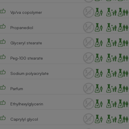
Téléphone mobile -
Smartphone
Vp/va copolymer
Plaque de cuisson à
induction
Propanediol
Climatiseur -
Glyceryl stearate
Ventilateur
Peg-100 stearate
Antivirus
Sodium polyacrylate
Climatiseur -
Ventilateur
Parfum
Ethylhexylglycerin
Caprylyl glycol