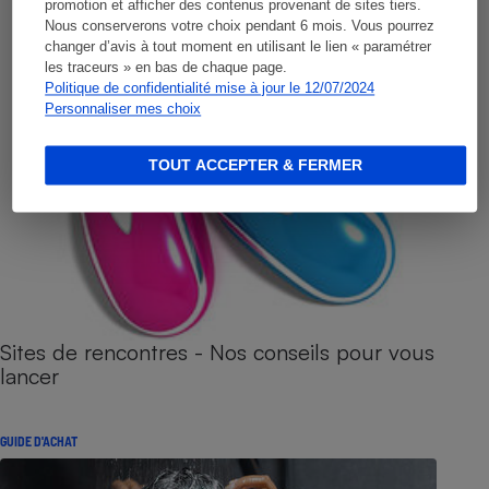
promotion et afficher des contenus provenant de sites tiers.
Nous conserverons votre choix pendant 6 mois. Vous pourrez
changer d’avis à tout moment en utilisant le lien « paramétrer
les traceurs » en bas de chaque page.
Politique de confidentialité mise à jour le 12/07/2024
Personnaliser mes choix
TOUT ACCEPTER & FERMER
Sites de rencontres - Nos conseils pour vous
lancer
GUIDE D'ACHAT