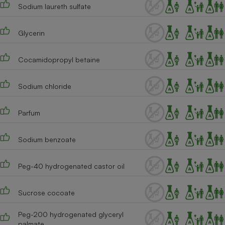
Téléphone mobile -
Sodium laureth sulfate
Smartphone
Plaque de cuisson à
induction
Glycerin
Cocamidopropyl betaine
Climatiseur -
Ventilateur
Sodium chloride
Parfum
Antivirus
Climatiseur -
Sodium benzoate
Ventilateur
Peg-40 hydrogenated castor oil
Sucrose cocoate
Peg-200 hydrogenated glyceryl
palmate