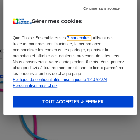
Continuer sans accepter
Gérer mes cookies
Que Choisir Ensemble et ses
7 partenaires
utilisent des
traceurs pour mesurer l’audience, la performance,
Cafetière à capsules zéro déchet CoffeeB (vidéo)
personnaliser les contenus, les partager, optimiser la
promotion et afficher des contenus provenant de sites tiers.
- Premières impressions
Nous conserverons votre choix pendant 6 mois. Vous pourrez
changer d’avis à tout moment en utilisant le lien « paramétrer
les traceurs » en bas de chaque page.
CONSEILS
Politique de confidentialité mise à jour le 12/07/2024
Personnaliser mes choix
TOUT ACCEPTER & FERMER