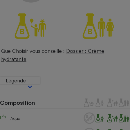
Petit électroménager - U
Complément
alimentaire
Mutuelle
Assurance emprunteur
Que Choisir vous conseille :
Dossier : Crème
Matelas
Champagne
hydratante
bouteille
Banque en 
Téléviseur
Légende
Antimoustique
Lave-linge
Composition
Radiateur électrique
Aqua