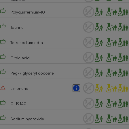
Cafetière à expressos
Polyquaternium-10
Taurine
Tetrasodium edta
Citric acid
Robot ménager
Peg-7 glyceryl cocoate
Limonene
Ci 19140
Sodium hydroxide