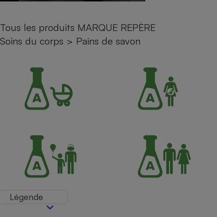
Petit électroménager - U
Complément
Tous les produits MARQUE REPÈRE
alimentaire
Mutuelle
Soins du corps
>
Pains de savon
Assurance emprunteur
Matelas
Champagne
bouteille
Banque en 
Téléviseur
Antimoustique
Lave-linge
Radiateur électrique
Légende