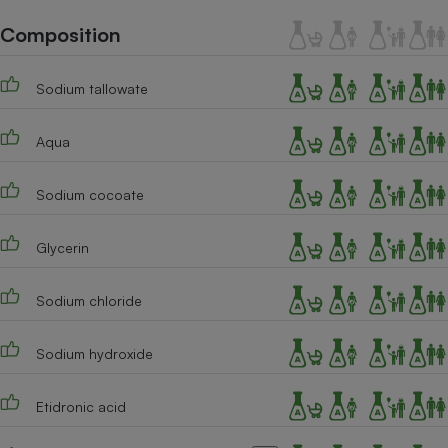
Téléphone mobile -
Smartphone
Composition
Plaque de cuisson à
induction
Sodium tallowate
Aqua
Climatiseur -
Ventilateur
Sodium cocoate
Antivirus
Glycerin
Climatiseur -
Ventilateur
Sodium chloride
Sodium hydroxide
Etidronic acid