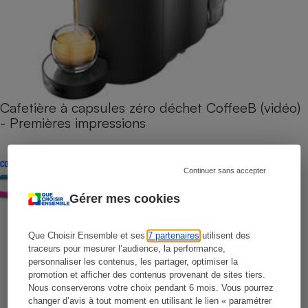
Cafetière à capsules zéro déchet CoffeeB (vidéo)
- Premières impressions
CONSEILS
Continuer sans accepter
Gérer mes cookies
Que Choisir Ensemble et ses
7 partenaires
utilisent des
traceurs pour mesurer l’audience, la performance,
personnaliser les contenus, les partager, optimiser la
promotion et afficher des contenus provenant de sites tiers.
Nous conserverons votre choix pendant 6 mois. Vous pourrez
changer d’avis à tout moment en utilisant le lien « paramétrer