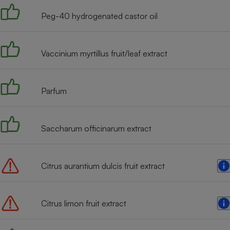
Radiateur électrique
Peg-40 hydrogenated castor oil
Téléphone mobile -
Smartphone
Vaccinium myrtillus fruit/leaf extract
Plaque de cuisson à
induction
Parfum
Climatiseur -
Ventilateur
Saccharum officinarum extract
Antivirus
Citrus aurantium dulcis fruit extract
Climatiseur -
Ventilateur
Citrus limon fruit extract