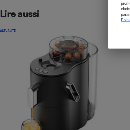
promo
choix
Lire aussi
param
Polit
ACTUALITÉ