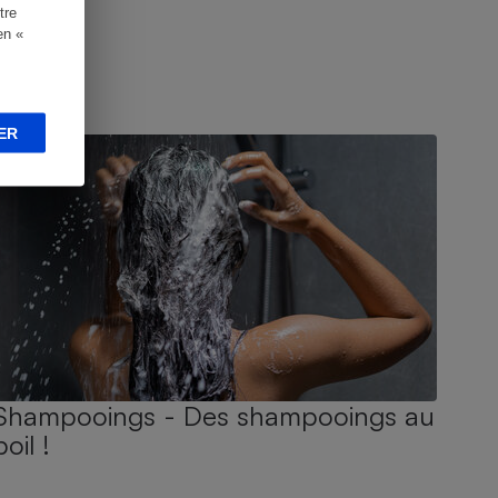
tre
en «
UIDE D'ACHAT
ER
Shampooings - Des shampooings au
poil !