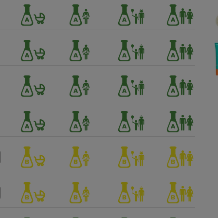
Électricité - Gaz
Appareil photo
numérique
Four encastrable
Lessive
Aspirateur