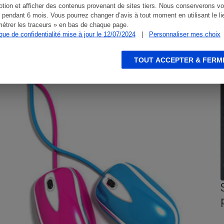
tion et afficher des contenus provenant de sites tiers. Nous conserverons vo
 pendant 6 mois. Vous pourrez changer d’avis à tout moment en utilisant le li
étrer les traceurs » en bas de chaque page.
ique de confidentialité mise à jour le 12/07/2024
|
Personnaliser mes choix
CONSEILS
G
TOUT ACCEPTER & FERM