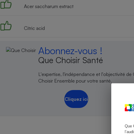
Acer saccharum extract
Citric acid
Cafetière à expresso
Abonnez-vous !
Que Choisir Santé
L'expertise, l'indépendance et l'objectivité de
Choisir Ensemble pour votre santé.
Robot ménager
Cliquez ici
Que 
l’aud