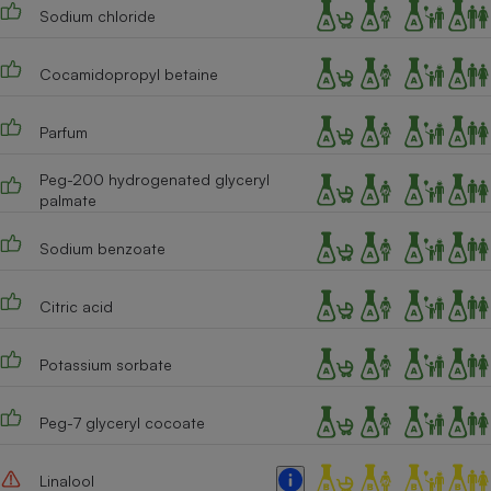
Téléphone mobile -
Sodium chloride
Smartphone
Plaque de cuisson à
induction
Cocamidopropyl betaine
Parfum
Climatiseur -
Ventilateur
Peg-200 hydrogenated glyceryl
palmate
Sodium benzoate
Antivirus
Climatiseur -
Ventilateur
Citric acid
Potassium sorbate
Peg-7 glyceryl cocoate
Linalool