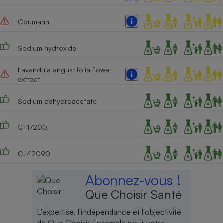
Cafetière à expressos
Coumarin
Sodium hydroxide
Lavandula angustifolia flower
extract
Sodium dehydroacetate
Robot ménager
Ci 17200
Ci 42090
Abonnez-vous !
Que Choisir Santé
L'expertise, l'indépendance et l'objectivité
de Que Choisir Ensemble pour votre