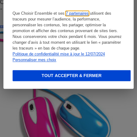
Cafetière à capsules zéro déchet CoffeeB (vidéo)
- Premières impressions
Que Choisir Ensemble et ses
7 partenaires
utilisent des
traceurs pour mesurer l’audience, la performance,
personnaliser les contenus, les partager, optimiser la
CONSEILS
promotion et afficher des contenus provenant de sites tiers.
Nous conserverons votre choix pendant 6 mois. Vous pourrez
changer d’avis à tout moment en utilisant le lien « paramétrer
les traceurs » en bas de chaque page.
Politique de confidentialité mise à jour le 12/07/2024
Personnaliser mes choix
TOUT ACCEPTER & FERMER