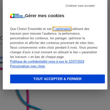
Continuer sans accepter
Gérer mes cookies
Que Choisir Ensemble et ses
7 partenaires
utilisent des
traceurs pour mesurer l’audience, la performance,
Cafetière à capsules zéro déchet CoffeeB (vidéo)
personnaliser les contenus, les partager, optimiser la
- Premières impressions
promotion et afficher des contenus provenant de sites tiers.
Nous conserverons votre choix pendant 6 mois. Vous pourrez
changer d’avis à tout moment en utilisant le lien « paramétrer
les traceurs » en bas de chaque page.
CONSEILS
Politique de confidentialité mise à jour le 12/07/2024
Personnaliser mes choix
TOUT ACCEPTER & FERMER