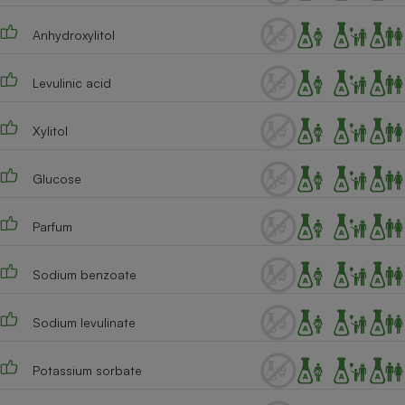
Cafetière à expressos
Anhydroxylitol
Levulinic acid
Xylitol
Glucose
Robot ménager
Parfum
Sodium benzoate
Sodium levulinate
Potassium sorbate