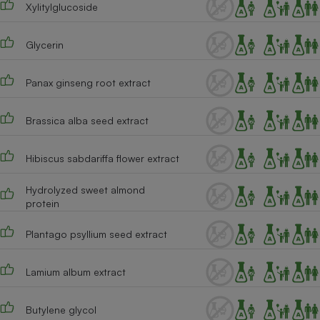
Xylitylglucoside
Téléphone mobile -
Smartphone
Plaque de cuisson à
induction
Glycerin
Panax ginseng root extract
Climatiseur -
Ventilateur
Brassica alba seed extract
Hibiscus sabdariffa flower extract
Antivirus
Climatiseur -
Hydrolyzed sweet almond
Ventilateur
protein
Plantago psyllium seed extract
Lamium album extract
Butylene glycol