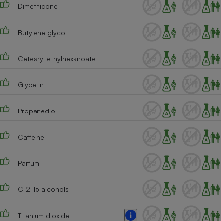
Téléphone mobile -
Dimethicone
Smartphone
Plaque de cuisson à
induction
Butylene glycol
Cetearyl ethylhexanoate
Climatiseur -
Ventilateur
Glycerin
Propanediol
Antivirus
Climatiseur -
Caffeine
Ventilateur
Parfum
C12-16 alcohols
Titanium dioxide