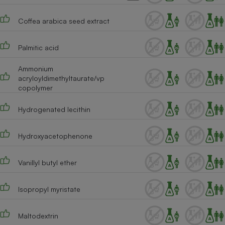
Cafetière à expressos
Coffea arabica seed extract
Palmitic acid
Ammonium
acryloyldimethyltaurate/vp
copolymer
Hydrogenated lecithin
Robot ménager
Hydroxyacetophenone
Vanillyl butyl ether
Isopropyl myristate
Maltodextrin