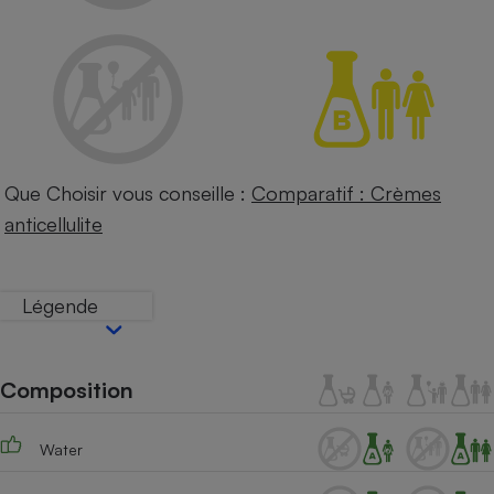
Petit électroménager - U
Complément
alimentaire
Mutuelle
Assurance emprunteur
Que Choisir vous conseille :
Comparatif : Crèmes
Matelas
Champagne
anticellulite
bouteille
Banque en 
Téléviseur
Légende
Antimoustique
Lave-linge
Composition
Radiateur électrique
Water