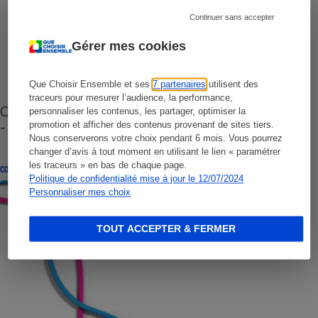
Continuer sans accepter
Gérer mes cookies
Que Choisir Ensemble et ses
7 partenaires
utilisent des
traceurs pour mesurer l’audience, la performance,
Cafetière à capsules zéro déchet CoffeeB (vidéo)
personnaliser les contenus, les partager, optimiser la
- Premières impressions
promotion et afficher des contenus provenant de sites tiers.
Nous conserverons votre choix pendant 6 mois. Vous pourrez
changer d’avis à tout moment en utilisant le lien « paramétrer
les traceurs » en bas de chaque page.
CONSEILS
Politique de confidentialité mise à jour le 12/07/2024
Personnaliser mes choix
TOUT ACCEPTER & FERMER