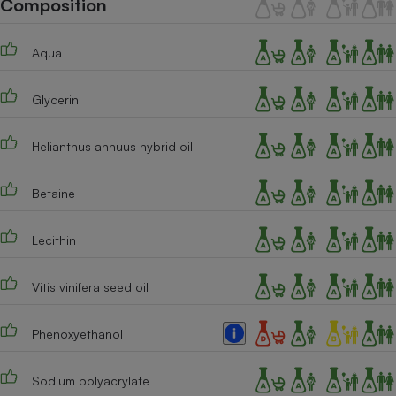
Composition
Téléphone mobile -
Smartphone
Plaque de cuisson à
Aqua
induction
Glycerin
Climatiseur -
Ventilateur
Helianthus annuus hybrid oil
Betaine
Antivirus
Climatiseur -
Lecithin
Ventilateur
Vitis vinifera seed oil
Phenoxyethanol
Sodium polyacrylate