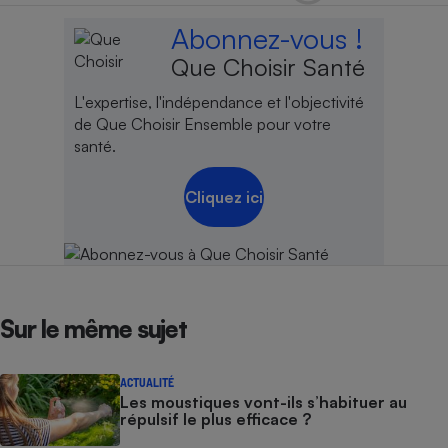
Téléphone mobile -
Smartphone
Abonnez-vous !
Plaque de cuisson à
induction
Que Choisir Santé
L'expertise, l'indépendance et l'objectivité
de Que Choisir Ensemble pour votre
santé.
Climatiseur -
Ventilateur
Cliquez ici
Antivirus
Climatiseur -
Ventilateur
Sur le même sujet
ACTUALITÉ
Les moustiques vont-ils s’habituer au
répulsif le plus efficace ?