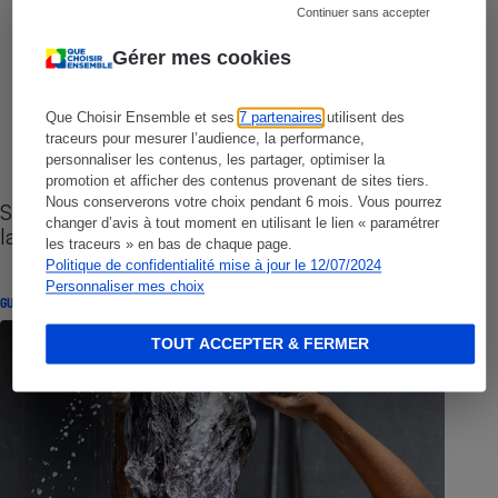
Continuer sans accepter
Gérer mes cookies
Que Choisir Ensemble et ses
7 partenaires
utilisent des
traceurs pour mesurer l’audience, la performance,
personnaliser les contenus, les partager, optimiser la
promotion et afficher des contenus provenant de sites tiers.
Nous conserverons votre choix pendant 6 mois. Vous pourrez
Sites de rencontres - Nos conseils pour vous
changer d’avis à tout moment en utilisant le lien « paramétrer
lancer
les traceurs » en bas de chaque page.
Politique de confidentialité mise à jour le 12/07/2024
Personnaliser mes choix
GUIDE D'ACHAT
TOUT ACCEPTER & FERMER