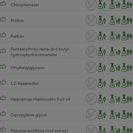
Chlorphenesin
Cafetière à expressos
Proline
Parfum
Pentaerythrityl tetra-di-t-butyl
hydroxyhydrocinnamate
Ethylhexylglycerin
Robot ménager
1,2-hexanediol
Hippophae rhamnoides fruit oil
Dipropylene glycol
Paeonia lactiflora root extract