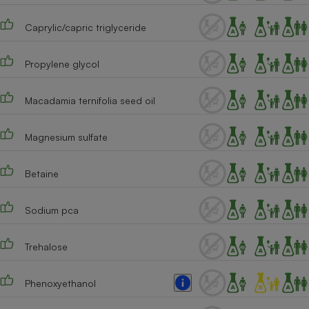
Téléphone mobile -
Smartphone
Caprylic/capric triglyceride
Plaque de cuisson à
induction
Propylene glycol
Macadamia ternifolia seed oil
Climatiseur -
Ventilateur
Magnesium sulfate
Antivirus
Betaine
Climatiseur -
Ventilateur
Sodium pca
Trehalose
Phenoxyethanol