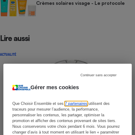
Crèmes solaires visage - Le protocole
Lire aussi
ACTUALITÉ
Continuer sans accepter
Gérer mes cookies
Que Choisir Ensemble et ses
7 partenaires
utilisent des
traceurs pour mesurer l’audience, la performance,
personnaliser les contenus, les partager, optimiser la
promotion et afficher des contenus provenant de sites tiers.
Nous conserverons votre choix pendant 6 mois. Vous pourrez
changer d’avis à tout moment en utilisant le lien « paramétrer