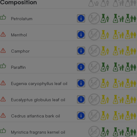
Composition
Téléphone mobile -
Smartphone
Plaque de cuisson à
induction
Petrolatum
Menthol
Climatiseur -
Ventilateur
Camphor
Paraffin
Antivirus
Climatiseur -
Eugenia caryophyllus leaf oil
Ventilateur
Eucalyptus globulus leaf oil
Cedrus atlantica bark oil
Myristica fragrans kernel oil