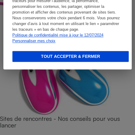
traceurs pour mesurer l’audience, la performance,
personnaliser les contenus, les partager, optimiser la
promotion et afficher des contenus provenant de sites tiers.
Nous conserverons votre choix pendant 6 mois. Vous pourrez
changer d’avis à tout moment en utilisant le lien « paramétrer
les traceurs » en bas de chaque page.
Politique de confidentialité mise à jour le 12/07/2024
Personnaliser mes choix
TOUT ACCEPTER & FERMER
Sites de rencontres - Nos conseils pour vous
lancer