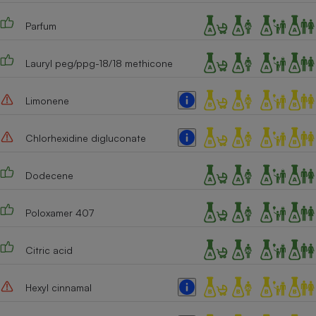
Cafetière à expressos
Parfum
Lauryl peg/ppg-18/18 methicone
Limonene
Chlorhexidine digluconate
Robot ménager
Dodecene
Poloxamer 407
Citric acid
Hexyl cinnamal