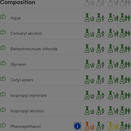
Composition
Téléphone mobile -
Smartphone
Plaque de cuisson à
induction
Aqua
Cetearyl alcohol
Climatiseur -
Ventilateur
Behentrimonium chloride
Glycerin
Antivirus
Climatiseur -
Cetyl esters
Ventilateur
Isopropyl myristate
Isopropyl alcohol
Phenoxyethanol