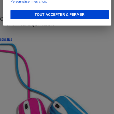
Personnaliser mes choix
TOUT ACCEPTER & FERMER
Cafetière à capsules zéro déchet CoffeeB (vidéo)
- Premières impressions
CONSEILS