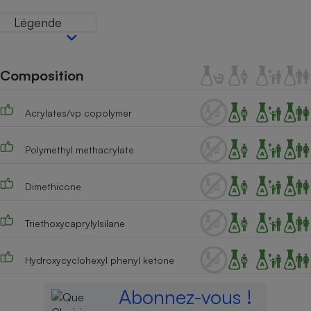
Téléphone mobile -
Smartphone
Légende
Plaque de cuisson à
induction
Composition
Climatiseur -
Ventilateur
Acrylates/vp copolymer
Polymethyl methacrylate
Antivirus
Climatiseur -
Dimethicone
Ventilateur
Triethoxycaprylylsilane
Hydroxycyclohexyl phenyl ketone
Abonnez-vous !