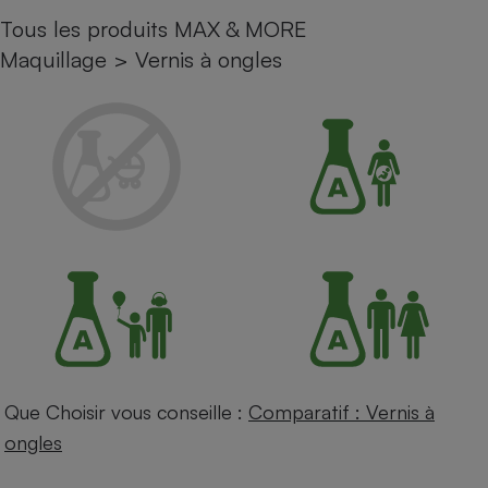
Tous les produits MAX & MORE
Petit électroménager - U
Complément
Maquillage
>
Vernis à ongles
alimentaire
Mutuelle
Assurance emprunteur
Matelas
Champagne
bouteille
Banque en 
Téléviseur
Antimoustique
Lave-linge
Que Choisir vous conseille :
Comparatif : Vernis à
Radiateur électrique
ongles