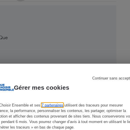
s
Réfrigérateur
 Que
Continuer sans accept
Gérer mes cookies
Choisir Ensemble et ses
7 partenaires
utilisent des traceurs pour mesurer
ience, la performance, personnaliser les contenus, les partager, optimiser la
tion et afficher des contenus provenant de sites tiers. Nous conserverons vo
 pendant 6 mois. Vous pourrez changer d’avis à tout moment en utilisant le li
CONSEILS
G
étrer les traceurs » en bas de chaque page.