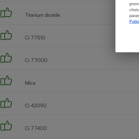
promo
choix
Titanium dioxide
param
Polit
Ci 77510
Ci 77000
Mica
Ci 42090
Ci 77400