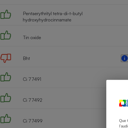
Pentaerythrityl tetra-di-t-butyl
hydroxyhydrocinnamate
Cafetière à expresso
Tin oxide
Bht
Ci 77491
Robot ménager
Ci 77492
Ci 77499
Que 
l’aud