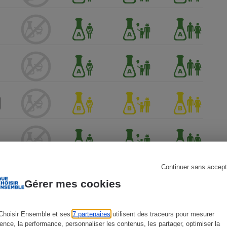
s
Réfrigérateur
Continuer sans accept
Gérer mes cookies
Choisir Ensemble et ses
7 partenaires
utilisent des traceurs pour mesurer
ience, la performance, personnaliser les contenus, les partager, optimiser la