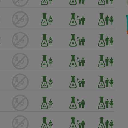
Électricité - Gaz
Appareil photo
numérique
Four encastrable
Lessive
Aspirateur