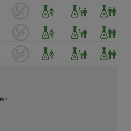
ien !