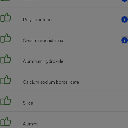
Radiateur électrique
Polyisobutene
Téléphone mobile -
Smartphone
Plaque de cuisson à
induction
Cera microcristallina
Climatiseur -
Aluminum hydroxide
Ventilateur
Calcium sodium borosilicate
Antivirus
Climatiseur -
Ventilateur
Silica
Alumina