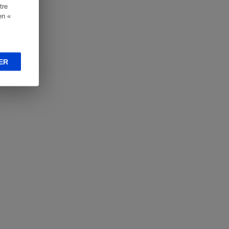
tre
en «
ER