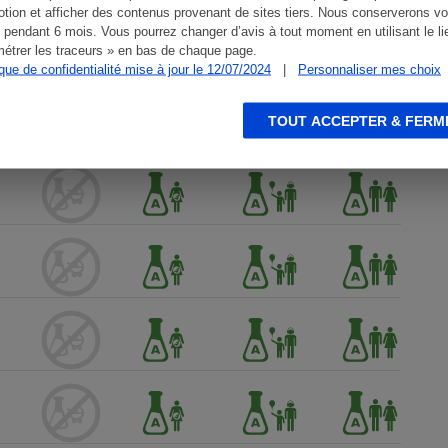
tion et afficher des contenus provenant de sites tiers. Nous conserverons vo
 pendant 6 mois. Vous pourrez changer d’avis à tout moment en utilisant le li
étrer les traceurs » en bas de chaque page.
ique de confidentialité mise à jour le 12/07/2024
|
Personnaliser mes choix
TOUT ACCEPTER & FERM