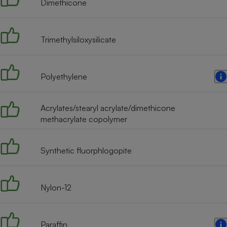
Dimethicone
Internet
Gros électroménager
Téléphonie
Trimethylsiloxysilicate
Petit électroménager 
Complément
alimentaire
Mutuelle
Polyethylene
Assurance emprunteu
Acrylates/stearyl acrylate/dimethicone
methacrylate copolymer
Matelas
Champa
boutei
Banque 
Synthetic fluorphlogopite
Téléviseur
Antimoustique
Lave-linge
Nylon-12
Paraffin