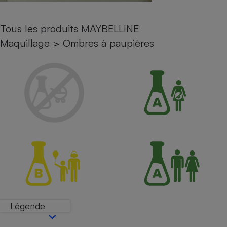
Petit électroménager - U
Complément
Tous les produits MAYBELLINE
alimentaire
Mutuelle
Maquillage
>
Ombres à paupières
Assurance emprunteur
Matelas
Champagne
bouteille
Banque en 
Téléviseur
Antimoustique
Lave-linge
Radiateur électrique
Légende