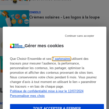
CONSEILS
Crèmes solaires - Les logos à la loupe
COMMENT NOUS TESTONS
Continuer sans accepter
Crèmes solaires - Le protocole
Gérer mes cookies
COMMENT NOUS TESTONS
Que Choisir Ensemble et ses
7 partenaires
utilisent des
Crèmes solaires visage - Le protocole
traceurs pour mesurer l’audience, la performance,
personnaliser les contenus, les partager, optimiser la
promotion et afficher des contenus provenant de sites tiers.
Nous conserverons votre choix pendant 6 mois. Vous pourrez
changer d’avis à tout moment en utilisant le lien « paramétrer
les traceurs » en bas de chaque page.
Lire aussi
Politique de confidentialité mise à jour le 12/07/2024
Personnaliser mes choix
ACTUALITÉ
TOUT ACCEPTER & FERMER