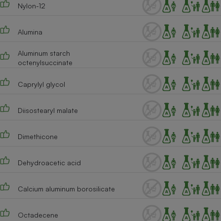
Nylon-12
Cafetière à expressos
Alumina
Aluminum starch
octenylsuccinate
Caprylyl glycol
Diisostearyl malate
Robot ménager
Dimethicone
Dehydroacetic acid
Calcium aluminum borosilicate
Octadecene