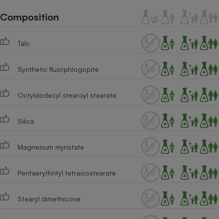
Téléphone mobile -
Smartphone
Composition
Plaque de cuisson à
induction
Talc
Synthetic fluorphlogopite
Climatiseur -
Ventilateur
Octyldodecyl stearoyl stearate
Antivirus
Silica
Climatiseur -
Ventilateur
Magnesium myristate
Pentaerythrityl tetraisostearate
Stearyl dimethicone