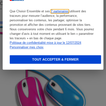
Cafetière à capsules zéro déchet CoffeeB (vidéo)
- Premières impressions
Que Choisir Ensemble et ses
7 partenaires
utilisent des
traceurs pour mesurer l’audience, la performance,
personnaliser les contenus, les partager, optimiser la
CONSEILS
promotion et afficher des contenus provenant de sites tiers.
Nous conserverons votre choix pendant 6 mois. Vous pourrez
changer d’avis à tout moment en utilisant le lien « paramétrer
les traceurs » en bas de chaque page.
Politique de confidentialité mise à jour le 12/07/2024
Personnaliser mes choix
TOUT ACCEPTER & FERMER