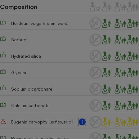
Téléphone mobile -
Composition
Smartphone
Plaque de cuisson à
induction
Hordeum vulgare stem water
Sorbitol
Climatiseur -
Ventilateur
Hydrated silica
Antivirus
Glycerin
Climatiseur -
Ventilateur
Sodium bicarbonate
Calcium carbonate
Eugenia caryophyllus flower oil
Rosmarinus officinalis leaf oil