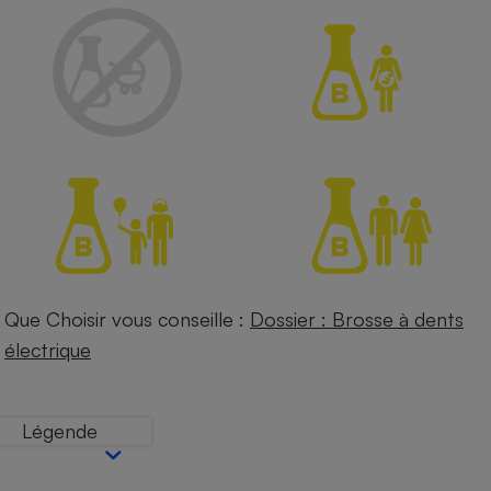
Petit électroménager - U
Complément
alimentaire
Mutuelle
Assurance emprunteur
Matelas
Champagne
bouteille
Banque en 
Téléviseur
Antimoustique
Que Choisir vous conseille :
Dossier : Brosse à dents
Lave-linge
électrique
Légende
Radiateur électrique