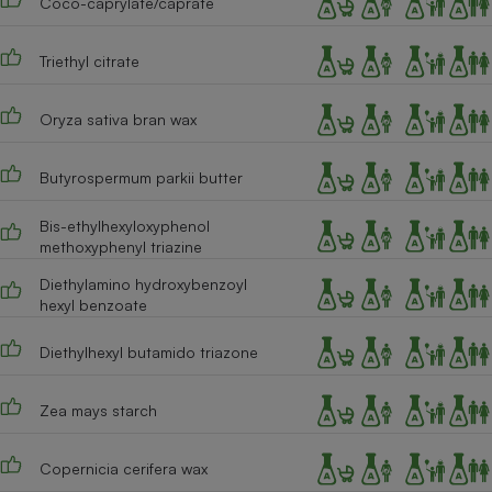
Coco-caprylate/caprate
Téléphone mobile -
Smartphone
Plaque de cuisson à
Triethyl citrate
induction
Oryza sativa bran wax
Climatiseur -
Butyrospermum parkii butter
Ventilateur
Bis-ethylhexyloxyphenol
methoxyphenyl triazine
Antivirus
Diethylamino hydroxybenzoyl
Climatiseur -
hexyl benzoate
Ventilateur
Diethylhexyl butamido triazone
Zea mays starch
Copernicia cerifera wax