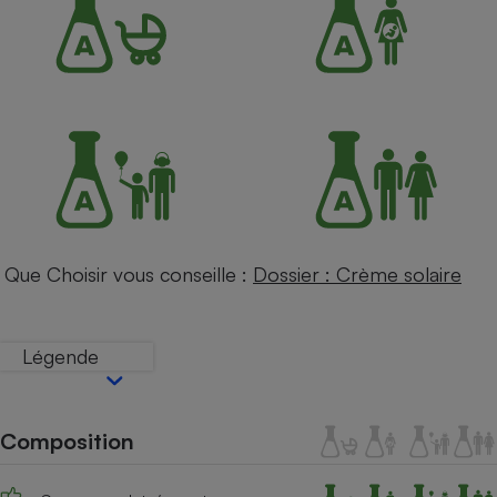
Petit électroménager - U
Complément
alimentaire
Mutuelle
Assurance emprunteur
Matelas
Champagne
bouteille
Banque en 
Que Choisir vous conseille :
Dossier : Crème solaire
Téléviseur
Antimoustique
Lave-linge
Légende
Radiateur électrique
Composition