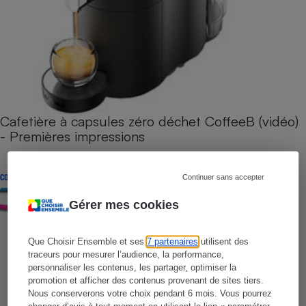
Cafetière à capsules zéro déchet CoffeeB (vidéo)
- Premières impressions
CONSEILS
Continuer sans accepter
Gérer mes cookies
Que Choisir Ensemble et ses
7 partenaires
utilisent des
traceurs pour mesurer l’audience, la performance,
personnaliser les contenus, les partager, optimiser la
promotion et afficher des contenus provenant de sites tiers.
Nous conserverons votre choix pendant 6 mois. Vous pourrez