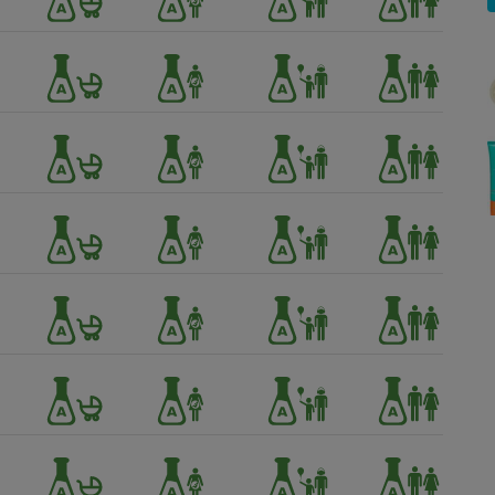
Électricité - Gaz
Appareil photo
numérique
Four encastrable
Lessive
Aspirateur