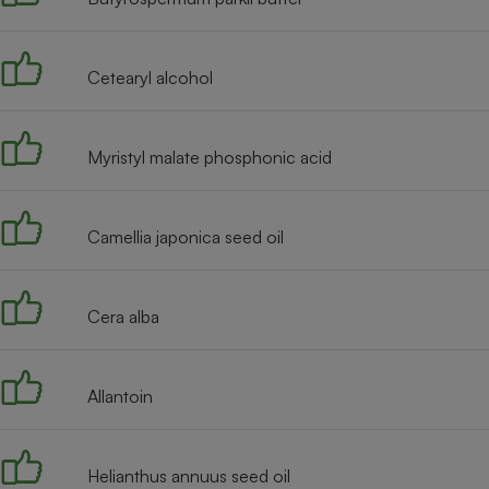
Radiateur électrique
Cetearyl alcohol
Téléphone mobile -
Smartphone
Plaque de cuisson à
induction
Myristyl malate phosphonic acid
Climatiseur -
Camellia japonica seed oil
Ventilateur
Cera alba
Antivirus
Climatiseur -
Ventilateur
Allantoin
Helianthus annuus seed oil