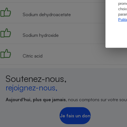
promo
choix
Sodium dehydroacetate
param
Polit
Sodium hydroxide
Citric acid
Soutenez-nous,
rejoignez-nous,
Aujourd'hui, plus que jamais
, nous comptons sur votre sout
Je fais un don