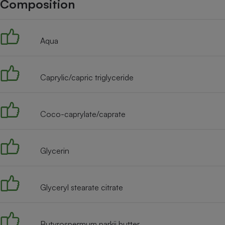
Composition
Internet
Gros électroménager
Téléphonie
Aqua
Petit électroménager 
Complément
alimentaire
Mutuelle
Assurance emprunteu
Caprylic/capric triglyceride
Coco-caprylate/caprate
Matelas
Champa
boutei
Banque 
Glycerin
Téléviseur
Antimoustique
Lave-linge
Glyceryl stearate citrate
Butyrospermum parkii butter