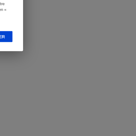
tre
en «
ER