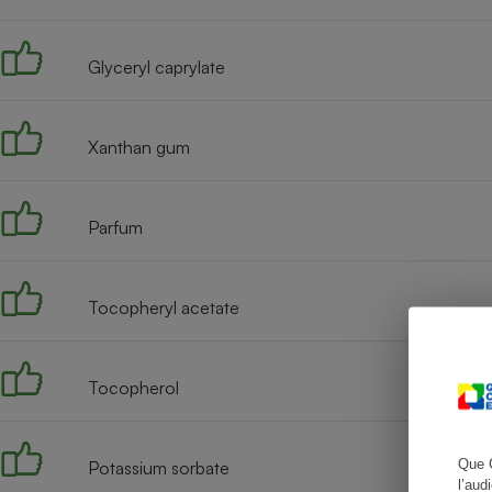
Glyceryl caprylate
Cafetière à expresso
Xanthan gum
Parfum
Tocopheryl acetate
Robot ménager
Tocopherol
Que 
Potassium sorbate
l’aud