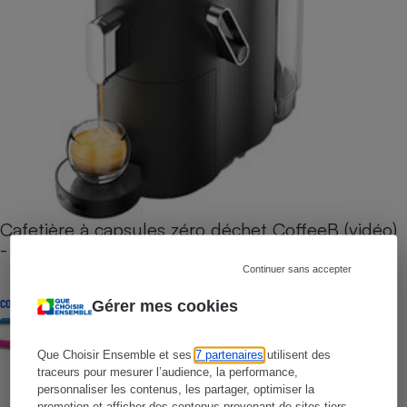
Cafetière à capsules zéro déchet CoffeeB (vidéo)
- Premières impressions
Continuer sans accepter
CONSEILS
Gérer mes cookies
Que Choisir Ensemble et ses
7 partenaires
utilisent des
traceurs pour mesurer l’audience, la performance,
personnaliser les contenus, les partager, optimiser la