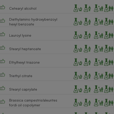
Téléphone mobile -
Smartphone
Cetearyl alcohol
Plaque de cuisson à
induction
Diethylamino hydroxybenzoyl
hexyl benzoate
Lauroyl lysine
Climatiseur -
Ventilateur
Stearyl heptanoate
Antivirus
Ethylhexyl triazone
Climatiseur -
Ventilateur
Triethyl citrate
Stearyl caprylate
Brassica campestris/aleurites
fordi oil copolymer