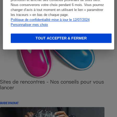
promotion et afficher des contenus provenant de sites tiers.
Nous conserverons votre choix pendant 6 mois. Vous pourrez
changer d’avis à tout moment en utilisant le lien « paramétrer
les traceurs » en bas de chaque page.
Politique de confidentialité mise à jour le 12/07/2024
Personnaliser mes choix
TOUT ACCEPTER & FERMER
Sites de rencontres - Nos conseils pour vous
lancer
GUIDE D'ACHAT