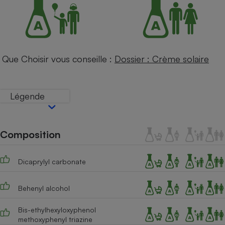
Petit électroménager - U
Complément
alimentaire
Mutuelle
Assurance emprunteur
Que Choisir vous conseille :
Dossier : Crème solaire
Légende
Matelas
Champagne
bouteille
Banque en 
Téléviseur
Composition
Antimoustique
Lave-linge
Dicaprylyl carbonate
Behenyl alcohol
Radiateur électrique
Bis-ethylhexyloxyphenol
methoxyphenyl triazine