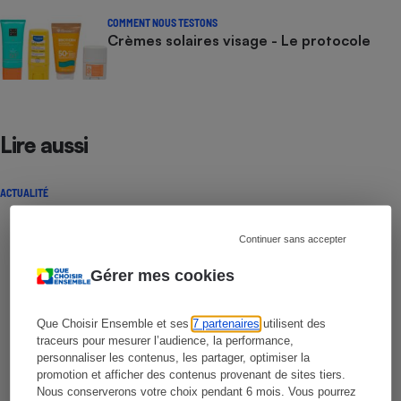
COMMENT NOUS TESTONS
Crèmes solaires visage - Le protocole
Lire aussi
ACTUALITÉ
Continuer sans accepter
Gérer mes cookies
Que Choisir Ensemble et ses
7 partenaires
utilisent des
traceurs pour mesurer l’audience, la performance,
personnaliser les contenus, les partager, optimiser la
promotion et afficher des contenus provenant de sites tiers.
Nous conserverons votre choix pendant 6 mois. Vous pourrez