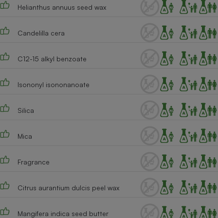
Téléphone mobile -
Helianthus annuus seed wax
Smartphone
Plaque de cuisson à
induction
Candelilla cera
C12-15 alkyl benzoate
Climatiseur -
Ventilateur
Isononyl isononanoate
Silica
Antivirus
Climatiseur -
Ventilateur
Mica
Fragrance
Citrus aurantium dulcis peel wax
Mangifera indica seed butter