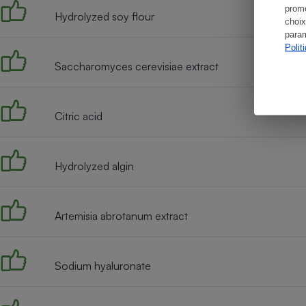
promo
Hydrolyzed soy flour
choix
param
Polit
Saccharomyces cerevisiae extract
Citric acid
Hydrolyzed algin
Artemisia abrotanum extract
Sodium hyaluronate