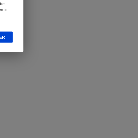
tre
en «
ER