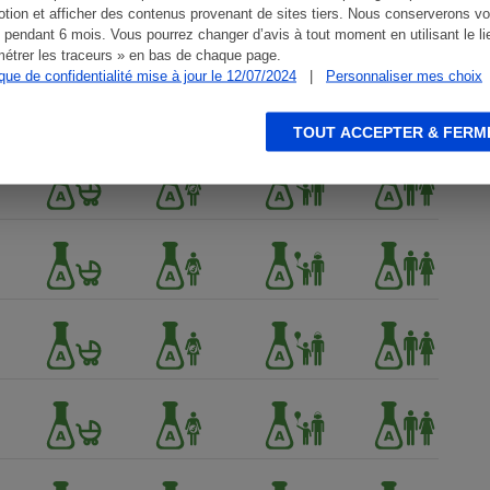
tion et afficher des contenus provenant de sites tiers. Nous conserverons vo
 pendant 6 mois. Vous pourrez changer d’avis à tout moment en utilisant le li
étrer les traceurs » en bas de chaque page.
ique de confidentialité mise à jour le 12/07/2024
|
Personnaliser mes choix
TOUT ACCEPTER & FERM