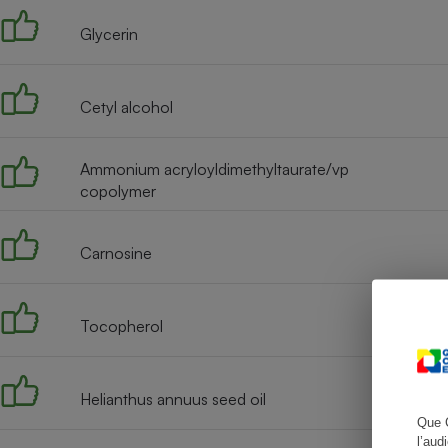
Glycerin
Cafetière à expresso
Cetyl alcohol
Ammonium acryloyldimethyltaurate/vp
copolymer
Carnosine
Robot ménager
Tocopherol
Helianthus annuus seed oil
Que 
l’aud