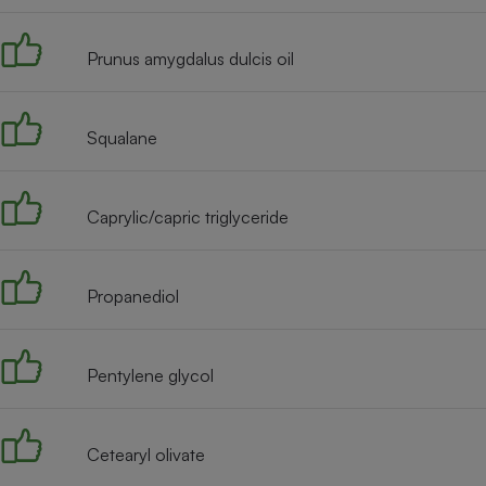
Internet
Prunus amygdalus dulcis oil
Gros électroménager
Téléphonie
Petit électroménager 
Complément
alimentaire
Squalane
Mutuelle
Assurance emprunteu
Caprylic/capric triglyceride
Matelas
Champa
Propanediol
boutei
Banque 
Téléviseur
Antimoustique
Pentylene glycol
Lave-linge
Cetearyl olivate