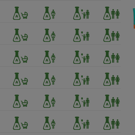
Électricité - Gaz
Appareil photo
numérique
Four encastrable
Lessive
Aspirateur