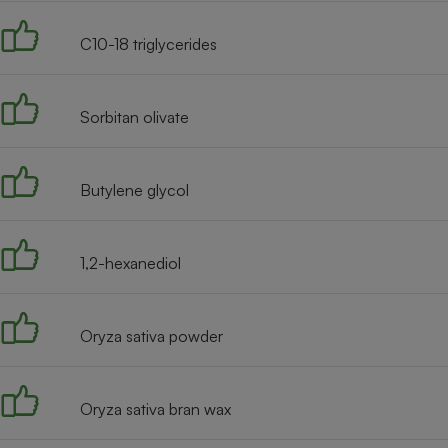
Radiateur électrique
C10-18 triglycerides
Téléphone mobile -
Smartphone
Plaque de cuisson à
Sorbitan olivate
induction
Butylene glycol
Climatiseur -
Ventilateur
1,2-hexanediol
Antivirus
Climatiseur -
Oryza sativa powder
Ventilateur
Oryza sativa bran wax