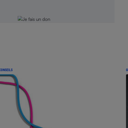
CONSEILS
G