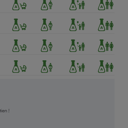
ien !