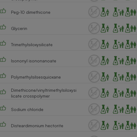
Téléphone mobile -
Smartphone
Peg-10 dimethicone
Plaque de cuisson à
induction
Glycerin
Trimethylsiloxysilicate
Climatiseur -
Ventilateur
Isononyl isononanoate
Antivirus
Polymethylsilsesquioxane
Climatiseur -
Ventilateur
Dimethicone/vinyltrimethylsiloxysi
licate crosspolymer
Sodium chloride
Disteardimonium hectorite