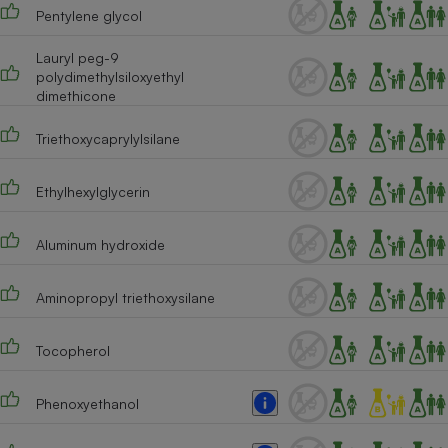
Pentylene glycol
Cafetière à expressos
Lauryl peg-9
polydimethylsiloxyethyl
dimethicone
Triethoxycaprylylsilane
Ethylhexylglycerin
Robot ménager
Aluminum hydroxide
Aminopropyl triethoxysilane
Tocopherol
Phenoxyethanol