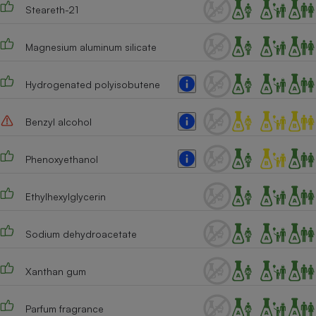
Steareth-21
Cafetière à expressos
Magnesium aluminum silicate
Hydrogenated polyisobutene
Benzyl alcohol
Phenoxyethanol
Robot ménager
Ethylhexylglycerin
Sodium dehydroacetate
Xanthan gum
Parfum fragrance