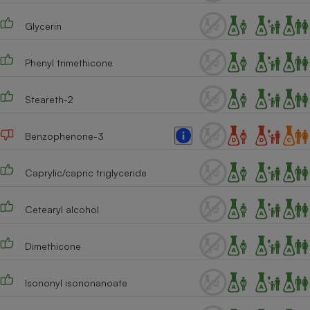
Téléphone mobile -
Smartphone
Glycerin
Plaque de cuisson à
induction
Phenyl trimethicone
Steareth-2
Climatiseur -
Ventilateur
Benzophenone-3
Antivirus
Caprylic/capric triglyceride
Climatiseur -
Ventilateur
Cetearyl alcohol
Dimethicone
Isononyl isononanoate