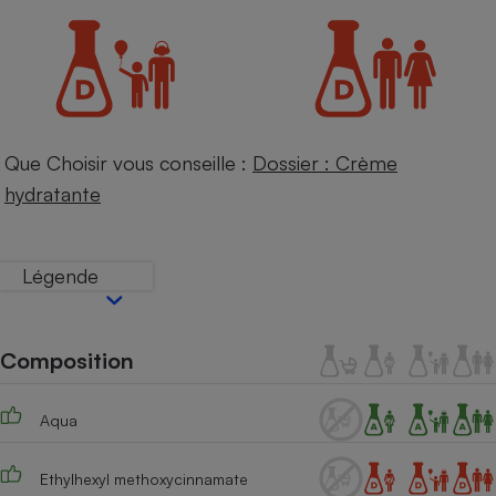
Petit électroménager - U
Complément
alimentaire
Mutuelle
Assurance emprunteur
Que Choisir vous conseille :
Dossier : Crème
hydratante
Matelas
Champagne
bouteille
Banque en 
Légende
Téléviseur
Antimoustique
Lave-linge
Composition
Aqua
Radiateur électrique
Ethylhexyl methoxycinnamate