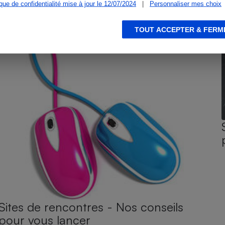
ique de confidentialité mise à jour le 12/07/2024
|
Personnaliser mes choix
TOUT ACCEPTER & FERM
Sites de rencontres - Nos conseils
pour vous lancer