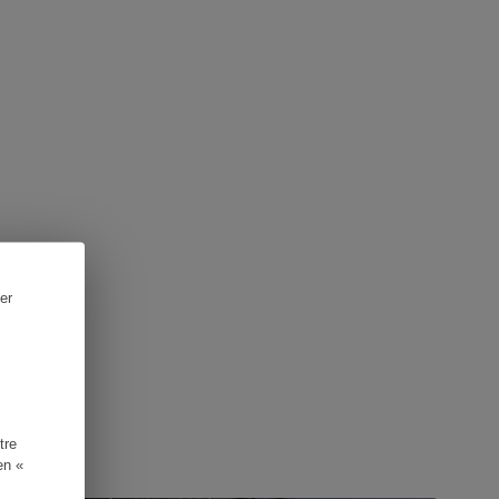
er
tre
en «
UIDE D'ACHAT