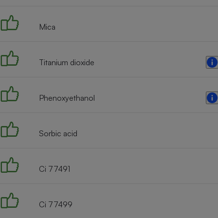
Radiateur électrique
Mica
Téléphone mobile -
Smartphone
Plaque de cuisson à
induction
Titanium dioxide
Phenoxyethanol
Climatiseur -
Ventilateur
Sorbic acid
Antivirus
Climatiseur -
Ventilateur
Ci 77491
Ci 77499