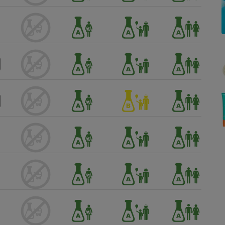
Électricité - Gaz
Appareil photo
numérique
Four encastrable
Lessive
Aspirateur