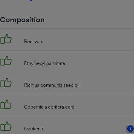
Internet
Gros électroménager
Téléphonie
Composition
Petit électroménager 
Complément
alimentaire
Beeswax
Mutuelle
Assurance emprunteu
Ethylhexyl palmitate
Matelas
Champa
boutei
Ricinus communis seed oil
Banque 
Téléviseur
Antimoustique
Lave-linge
Copernicia cerifera cera
Ozokerite