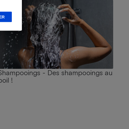
ER
Shampooings - Des shampooings au
poil !