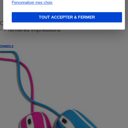
Personnaliser mes choix
TOUT ACCEPTER & FERMER
Cafetière à capsules zéro déchet CoffeeB (vidéo)
- Premières impressions
CONSEILS