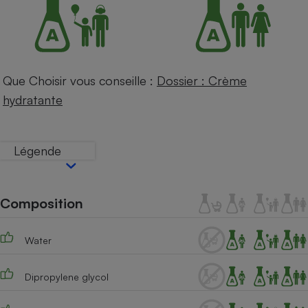
Petit électroménager - U
Complément
alimentaire
Mutuelle
Assurance emprunteur
Que Choisir vous conseille :
Dossier : Crème
hydratante
Matelas
Champagne
bouteille
Légende
Banque en 
Téléviseur
Antimoustique
Lave-linge
Composition
Water
Radiateur électrique
Dipropylene glycol