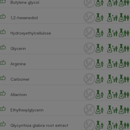
Butylene glycol
Téléphone mobile -
Smartphone
Plaque de cuisson à
induction
1,2-hexanediol
Hydroxyethylcellulose
Climatiseur -
Ventilateur
Glycerin
Arginine
Antivirus
Climatiseur -
Carbomer
Ventilateur
Allantoin
Ethylhexylglycerin
Glycyrrhiza glabra root extract