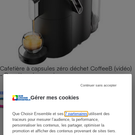
Cafetière à capsules zéro déchet CoffeeB (vidéo)
- Premières impressions
Continuer sans accepter
CONSEILS
Gérer mes cookies
Que Choisir Ensemble et ses
7 partenaires
utilisent des
traceurs pour mesurer l’audience, la performance,
personnaliser les contenus, les partager, optimiser la
promotion et afficher des contenus provenant de sites tiers.