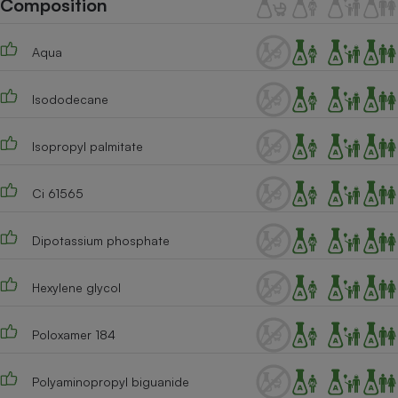
Composition
Téléphone mobile -
Smartphone
Plaque de cuisson à
Aqua
induction
Isododecane
Climatiseur -
Ventilateur
Isopropyl palmitate
Ci 61565
Antivirus
Climatiseur -
Dipotassium phosphate
Ventilateur
Hexylene glycol
Poloxamer 184
Polyaminopropyl biguanide