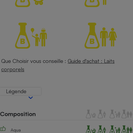
Petit électroménager - U
Complément
alimentaire
Mutuelle
Assurance emprunteur
Matelas
Champagne
Que Choisir vous conseille :
Guide d'achat : Laits
bouteille
Banque en 
corporels
Téléviseur
Antimoustique
Lave-linge
Légende
Composition
Radiateur électrique
Aqua