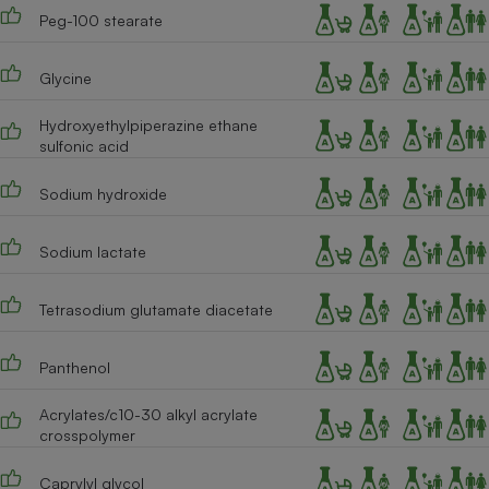
Peg-100 stearate
Cafetière à expressos
Glycine
Hydroxyethylpiperazine ethane
sulfonic acid
Sodium hydroxide
Sodium lactate
Robot ménager
Tetrasodium glutamate diacetate
Panthenol
Acrylates/c10-30 alkyl acrylate
crosspolymer
Caprylyl glycol