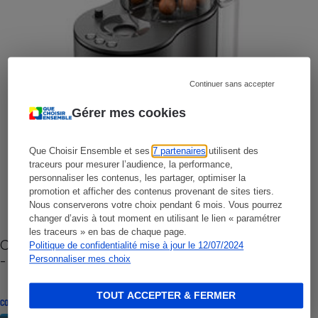
Continuer sans accepter
Gérer mes cookies
Que Choisir Ensemble et ses
7 partenaires
utilisent des
traceurs pour mesurer l’audience, la performance,
personnaliser les contenus, les partager, optimiser la
promotion et afficher des contenus provenant de sites tiers.
Nous conserverons votre choix pendant 6 mois. Vous pourrez
changer d’avis à tout moment en utilisant le lien « paramétrer
les traceurs » en bas de chaque page.
Cafetière à capsules zéro déchet CoffeeB (vidéo)
Politique de confidentialité mise à jour le 12/07/2024
- Premières impressions
Personnaliser mes choix
TOUT ACCEPTER & FERMER
CONSEILS