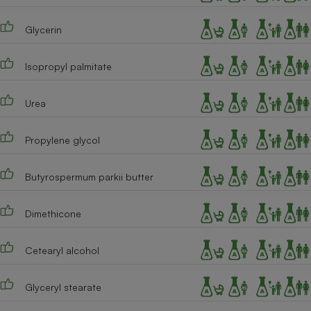
Téléphone mobile -
Smartphone
Glycerin
Plaque de cuisson à
induction
Isopropyl palmitate
Climatiseur -
Urea
Ventilateur
Propylene glycol
Antivirus
Butyrospermum parkii butter
Climatiseur -
Ventilateur
Dimethicone
Cetearyl alcohol
Glyceryl stearate