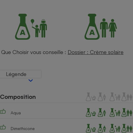
Petit électroménager - U
Complément
alimentaire
Mutuelle
Assurance emprunteur
Que Choisir vous conseille :
Dossier : Crème solaire
Matelas
Champagne
bouteille
Banque en 
Légende
Téléviseur
Antimoustique
Lave-linge
Composition
Aqua
Radiateur électrique
Dimethicone