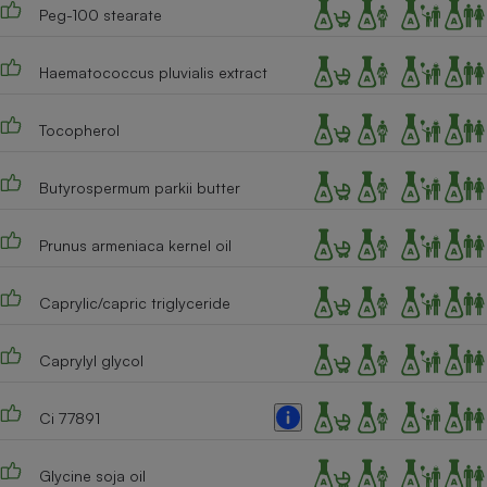
Peg-100 stearate
Cafetière à expressos
Haematococcus pluvialis extract
Tocopherol
Butyrospermum parkii butter
Prunus armeniaca kernel oil
Robot ménager
Caprylic/capric triglyceride
Caprylyl glycol
Ci 77891
Glycine soja oil