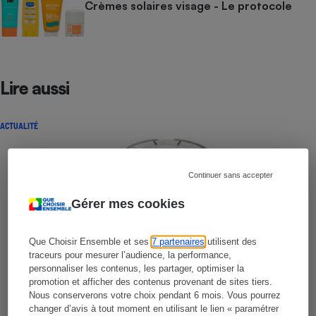
Crèmes solaires visage - Le protocole
Lire aussi
ACTUALITÉ
Continuer sans accepter
Gérer mes cookies
Que Choisir Ensemble et ses
7 partenaires
utilisent des
traceurs pour mesurer l’audience, la performance,
personnaliser les contenus, les partager, optimiser la
promotion et afficher des contenus provenant de sites tiers.
Nous conserverons votre choix pendant 6 mois. Vous pourrez
changer d’avis à tout moment en utilisant le lien « paramétrer