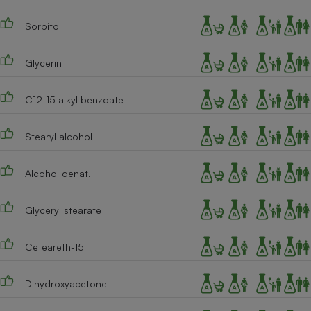
Téléphone mobile -
Smartphone
Sorbitol
Plaque de cuisson à
induction
Glycerin
C12-15 alkyl benzoate
Climatiseur -
Ventilateur
Stearyl alcohol
Antivirus
Alcohol denat.
Climatiseur -
Ventilateur
Glyceryl stearate
Ceteareth-15
Dihydroxyacetone