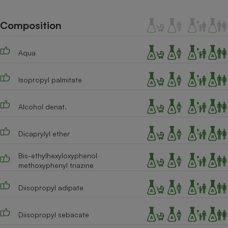
Téléphone mobile -
Smartphone
Plaque de cuisson à
Composition
induction
Aqua
Climatiseur -
Isopropyl palmitate
Ventilateur
Alcohol denat.
Antivirus
Climatiseur -
Dicaprylyl ether
Ventilateur
Bis-ethylhexyloxyphenol
methoxyphenyl triazine
Diisopropyl adipate
Diisopropyl sebacate