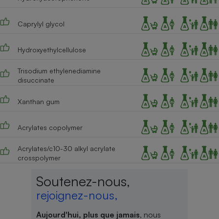
Caprylyl glycol
Hydroxyethylcellulose
Trisodium ethylenediamine
disuccinate
Xanthan gum
Acrylates copolymer
Acrylates/c10-30 alkyl acrylate
crosspolymer
Soutenez-nous,
rejoignez-nous,
Aujourd'hui, plus que jamais
, nous