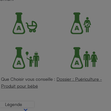
Petit électroménager - U
Complément
alimentaire
Mutuelle
Assurance emprunteur
Matelas
Champagne
bouteille
Banque en 
Téléviseur
Antimoustique
Lave-linge
Que Choisir vous conseille :
Dossier : Puériculture -
Produit pour bébé
Radiateur électrique
Légende