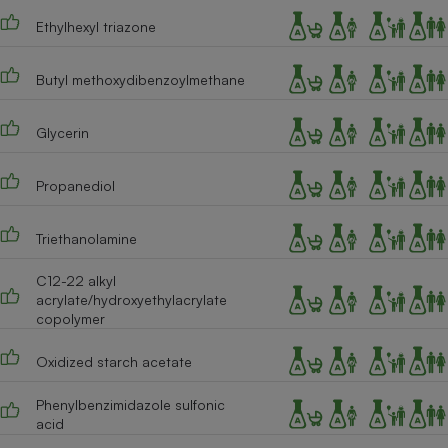
Ethylhexyl triazone
Cafetière à expressos
Butyl methoxydibenzoylmethane
Glycerin
Propanediol
Robot ménager
Triethanolamine
C12-22 alkyl
acrylate/hydroxyethylacrylate
copolymer
Oxidized starch acetate
Phenylbenzimidazole sulfonic
acid