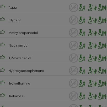
Téléphone mobile -
Smartphone
Aqua
Plaque de cuisson à
induction
Glycerin
Methylpropanediol
Climatiseur -
Ventilateur
Niacinamide
Antivirus
1,2-hexanediol
Climatiseur -
Ventilateur
Hydroxyacetophenone
Tromethamine
Trehalose