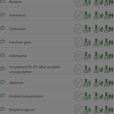
Betaine
Cafetière à expressos
Panthenol
Carbomer
Xanthan gum
Adenosine
Robot ménager
Acrylates/c10-30 alkyl acrylate
crosspolymer
Allantoin
Sodium polyacrylate
Butylene glycol