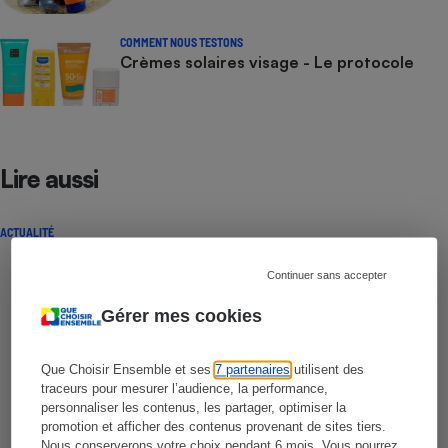
COMMENT NOUS TESTONS
Crèmes solaires visage - Le protocole
Lire aussi
ACTUALITÉ
Continuer sans accepter
Gérer mes cookies
Que Choisir Ensemble et ses
7 partenaires
utilisent des
traceurs pour mesurer l’audience, la performance,
personnaliser les contenus, les partager, optimiser la
promotion et afficher des contenus provenant de sites tiers.
Nous conserverons votre choix pendant 6 mois. Vous pourrez