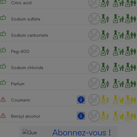
Citric acid
Téléphone mobile -
Smartphone
Plaque de cuisson à
induction
Sodium sulfate
Sodium carbonate
Climatiseur -
Ventilateur
Peg-400
Sodium chloride
Antivirus
Climatiseur -
Parfum
Ventilateur
Coumarin
Benzyl alcohol
Abonnez-vous !