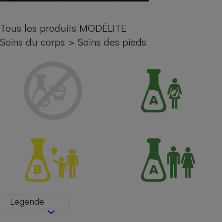
Petit électroménager - U
Complément
Tous les produits MODÉLITE
alimentaire
Mutuelle
Soins du corps
>
Soins des pieds
Assurance emprunteur
Matelas
Champagne
bouteille
Banque en 
Téléviseur
Antimoustique
Lave-linge
Radiateur électrique
Légende