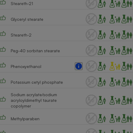
Steareth-21
Cafetière à expressos
Glyceryl stearate
Steareth-2
Peg-40 sorbitan stearate
Phenoxyethanol
Robot ménager
Potassium cetyl phosphate
Sodium acrylate/sodium
acryloyldimethyl taurate
copolymer
Methylparaben