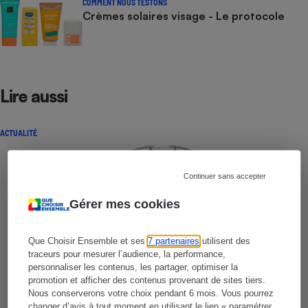
COMMENT NOUS TESTONS
Crèmes solaires visage - Le protocole
Lire aussi
ACTUALITÉ
Continuer sans accepter
Gérer mes cookies
Que Choisir Ensemble et ses
7 partenaires
utilisent des
traceurs pour mesurer l’audience, la performance,
personnaliser les contenus, les partager, optimiser la
promotion et afficher des contenus provenant de sites tiers.
Nous conserverons votre choix pendant 6 mois. Vous pourrez
changer d’avis à tout moment en utilisant le lien « paramétrer