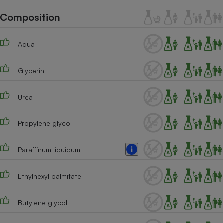
Téléphone mobile -
Smartphone
Composition
Plaque de cuisson à
induction
Aqua
Glycerin
Climatiseur -
Ventilateur
Urea
Antivirus
Propylene glycol
Climatiseur -
Ventilateur
Paraffinum liquidum
Ethylhexyl palmitate
Butylene glycol