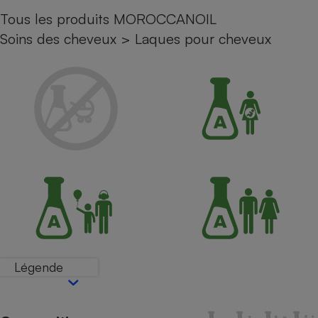
Tous les produits MOROCCANOIL
Petit électroménager - U
Complément
Soins des cheveux
>
Laques pour cheveux
alimentaire
Mutuelle
Assurance emprunteur
Matelas
Champagne
bouteille
Banque en 
Téléviseur
Antimoustique
Lave-linge
Légende
Radiateur électrique