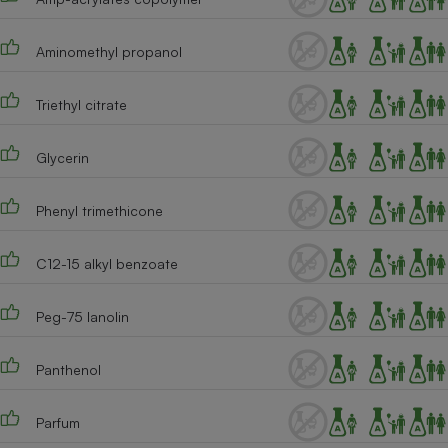
Cafetière à expressos
Aminomethyl propanol
Triethyl citrate
Glycerin
Phenyl trimethicone
Robot ménager
C12-15 alkyl benzoate
Peg-75 lanolin
Panthenol
Parfum