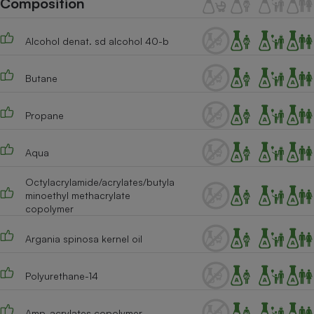
Composition
Téléphone mobile -
Smartphone
Plaque de cuisson à
Alcohol denat. sd alcohol 40-b
induction
Butane
Climatiseur -
Ventilateur
Propane
Aqua
Antivirus
Octylacrylamide/acrylates/butyla
Climatiseur -
Ventilateur
minoethyl methacrylate
copolymer
Argania spinosa kernel oil
Polyurethane-14
Amp-acrylates copolymer