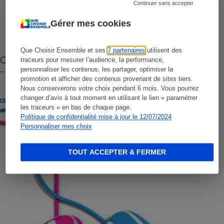
Continuer sans accepter
Gérer mes cookies
Que Choisir Ensemble et ses
7 partenaires
utilisent des
Cafetière à capsules zéro déchet CoffeeB (vidéo)
traceurs pour mesurer l’audience, la performance,
- Premières impressions
personnaliser les contenus, les partager, optimiser la
promotion et afficher des contenus provenant de sites tiers.
Nous conserverons votre choix pendant 6 mois. Vous pourrez
changer d’avis à tout moment en utilisant le lien « paramétrer
CONSEILS
les traceurs » en bas de chaque page.
Politique de confidentialité mise à jour le 12/07/2024
Personnaliser mes choix
TOUT ACCEPTER & FERMER